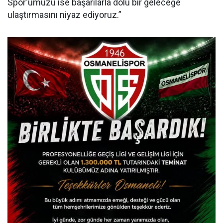
Spor'umuzu ise başarılarla dolu bir geleceğe
ulaştırmasını niyaz ediyoruz.”