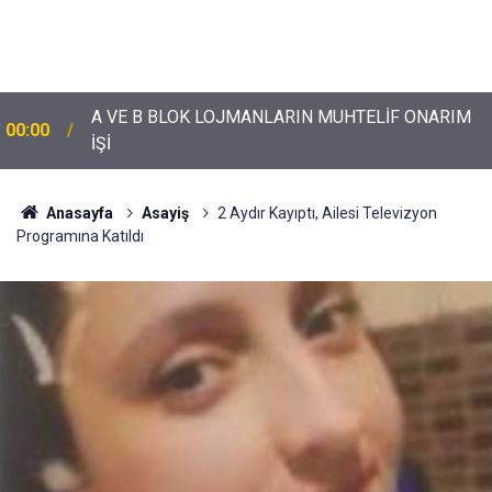
CHP Genel Başkan Yardımcısı Erbay: "Türkiye’nin
16:42
Geleceğini İnşa Edeceğiz"
Anasayfa
Asayiş
2 Aydır Kayıptı, Ailesi Televizyon
Programına Katıldı