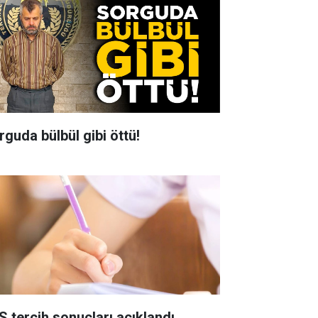
rguda bülbül gibi öttü!
S tercih sonuçları açıklandı