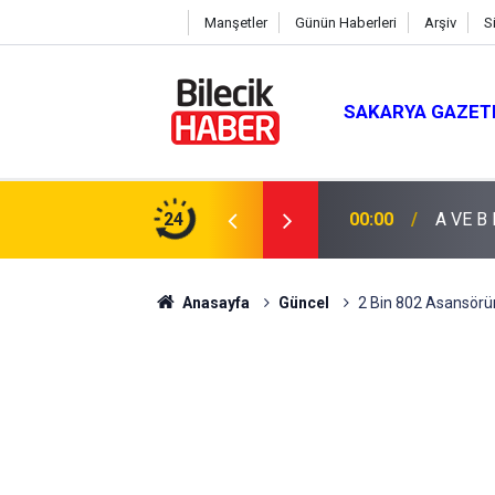
Manşetler
Günün Haberleri
Arşiv
S
SAKARYA GAZET
24
00:00
A VE B
Anasayfa
Güncel
2 Bin 802 Asansörün