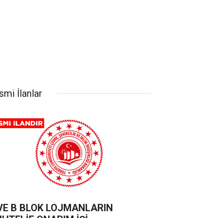
smi İlanlar
VE B BLOK LOJMANLARIN