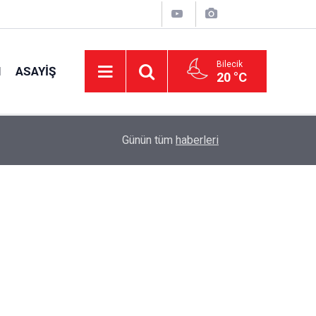
Bilecik
I
ASAYIŞ
20 °C
16:42
CHP Genel Başkan Yardımcısı Erbay: "Türkiye’ni
Günün tüm
haberleri