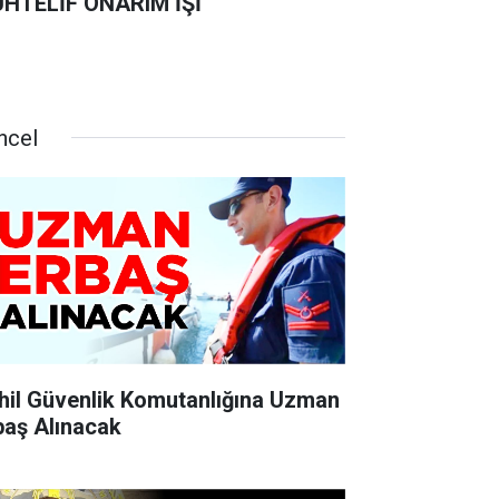
HTELİF ONARIM İŞİ
ncel
hil Güvenlik Komutanlığına Uzman
baş Alınacak