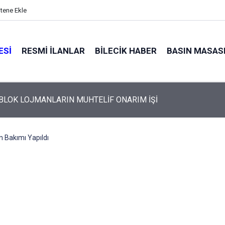
itene Ekle
ESI
RESMI İLANLAR
BILECIK HABER
BASIN MASAS
 BLOK LOJMANLARIN MUHTELİF ONARIM İŞİ
 Bakımı Yapıldı