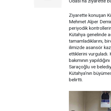
Odası'na ziyarette b
Ziyarette konuşan K
Mehmet Alper Demiral
periyodik kontrolleri
Kütahya genelinde as
tamamladıklarını, bi
ilimizde asansör kaz
ettiklerini vurgulad
bakımının yapıldığını
Saraçoğlu ve belediy
Kütahya'nın büyümesi
belirtti.