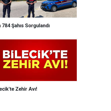
n 784 Şahıs Sorgulandı
ecik'te Zehir Avı!