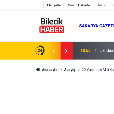
Manşetler
Günün Haberleri
Arşiv
S
SAKARYA GAZET
dı!
24
10:55
Jandarm
Anasayfa
Asayiş
20 Yaşındaki Milli K