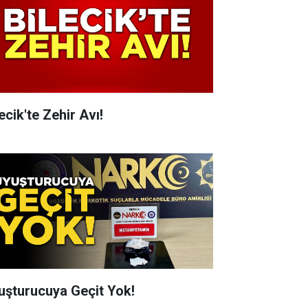
ecik'te Zehir Avı!
uşturucuya Geçit Yok!