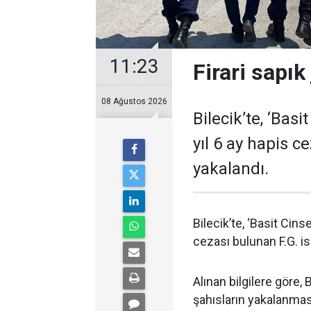
11:23
Firari sapı
08 Ağustos 2026
Bilecik’te, ‘Bas
yıl 6 ay hapis c
yakalandı.
Bilecik’te, ‘Basit Cins
cezası bulunan F.G. is
Alınan bilgilere göre,
şahısların yakalanmas