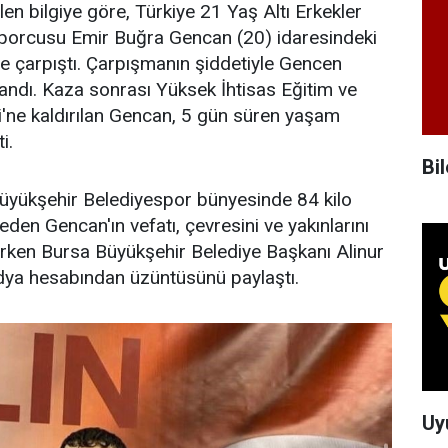
en bilgiye göre, Türkiye 21 Yaş Altı Erkekler
 sporcusu Emir Buğra Gencan (20) idaresindeki
e çarpıştı. Çarpışmanın şiddetiyle Gencen
landı. Kaza sonrası Yüksek İhtisas Eğitim ve
'ne kaldırılan Gencan, 5 gün süren yaşam
i.
Bil
üyükşehir Belediyespor bünyesinde 84 kilo
den Gencan'ın vefatı, çevresini ve yakınlarını
rken Bursa Büyükşehir Belediye Başkanı Alinur
ya hesabından üzüntüsünü paylaştı.
Uy