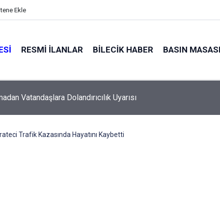
itene Ekle
ESI
RESMI İLANLAR
BILECIK HABER
BASIN MASAS
adan Vatandaşlara Dolandırıcılık Uyarısı
arateci Trafik Kazasında Hayatını Kaybetti