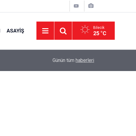
Bilecik
I
ASAYIŞ
25 °C
10:43
Yeni Yapılan Parkın Korkulukları Kırıldı
Günün tüm
haberleri