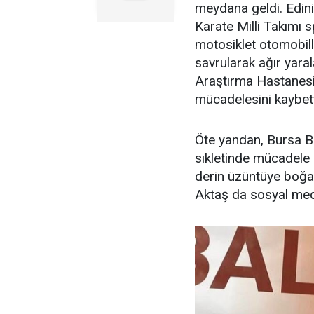
meydana geldi. Edinil
Karate Milli Takımı
motosiklet otomobill
savrularak ağır yara
Araştırma Hastanesi
mücadelesini kaybett
Öte yandan, Bursa B
sıkletinde mücadele e
derin üzüntüye boğa
Aktaş da sosyal med