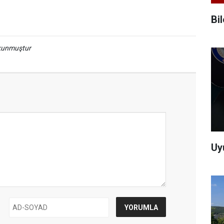
Bi
okunmuştur
Uy