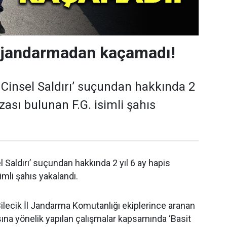
k jandarmadan kaçamadı!
it Cinsel Saldırı’ suçundan hakkında 2
ezası bulunan F.G. isimli şahıs
el Saldırı’ suçundan hakkında 2 yıl 6 ay hapis
imli şahıs yakalandı.
 Bilecik İl Jandarma Komutanlığı ekiplerince aranan
ına yönelik yapılan çalışmalar kapsamında ‘Basit