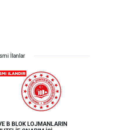
smi İlanlar
VE B BLOK LOJMANLARIN