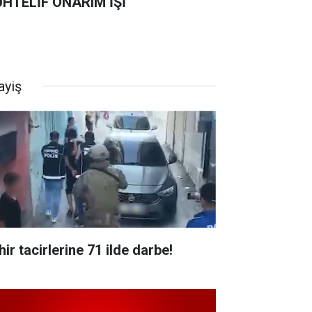
HTELİF ONARIM İŞİ
ayiş
ir tacirlerine 71 ilde darbe!