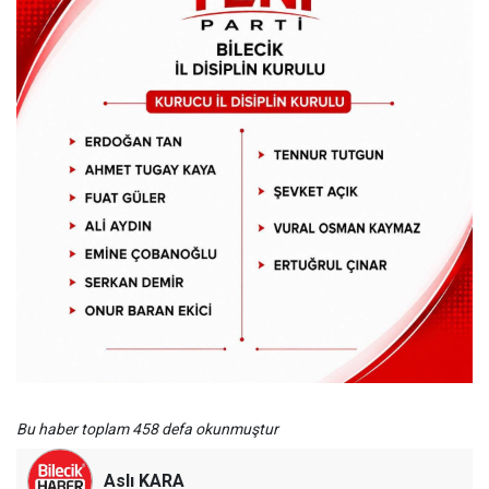
Bu haber toplam 458 defa okunmuştur
Aslı KARA