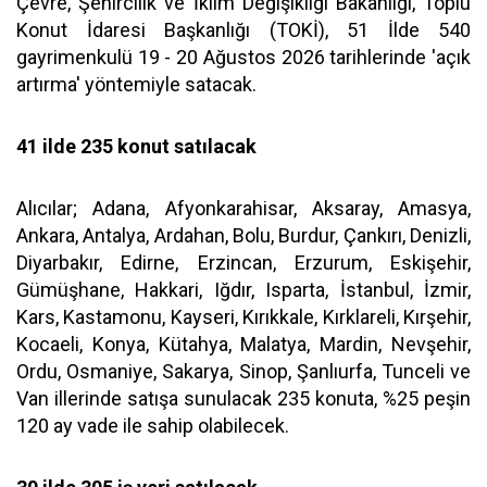
Çevre, Şehircilik ve İklim Değişikliği Bakanlığı, Toplu
Konut İdaresi Başkanlığı (TOKİ), 51 İlde 540
gayrimenkulü 19 - 20 Ağustos 2026 tarihlerinde 'açık
artırma' yöntemiyle satacak.
41 ilde 235 konut satılacak
Alıcılar; Adana, Afyonkarahisar, Aksaray, Amasya,
Ankara, Antalya, Ardahan, Bolu, Burdur, Çankırı, Denizli,
Diyarbakır, Edirne, Erzincan, Erzurum, Eskişehir,
Gümüşhane, Hakkari, Iğdır, Isparta, İstanbul, İzmir,
Kars, Kastamonu, Kayseri, Kırıkkale, Kırklareli, Kırşehir,
Kocaeli, Konya, Kütahya, Malatya, Mardin, Nevşehir,
Ordu, Osmaniye, Sakarya, Sinop, Şanlıurfa, Tunceli ve
Van illerinde satışa sunulacak 235 konuta, %25 peşin
120 ay vade ile sahip olabilecek.