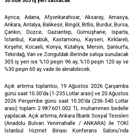
30 ilde 305 iş yeri satılacak
Ayrıca; Adana, Afyonkarahisar, Aksaray, Amasya,
Ankara, Antalya, Balıkesir, Bingöl, Bitlis, Burdur, Bursa,
Çankırı, Düzce, Gaziantep, Gümüşhane, Isparta,
İstanbul, Karabük, Kastamonu, Kayseri, Kırklareli,
Kırşehir, Kocaeli, Konya, Kütahya, Mersin, Şanlıurfa,
Tekirdağ, Van ve Zonguldak illerinde satışa sunulacak
305 iş yeri ise %10 peşin 96 ay, %10 peşin 120 ay ve
%30 peşin 60 ay vade ile alınabilecek.
Açık artırma toplantısı, 19 Ağustos 2026 Çarşamba
günü saat 10.30'da (1-235 Lotlar arası) ve 20 Ağustos
2026 Perşembe günü saat 10.30'da (236-540 Lotlar
arası) toplam 2.987.601.002 TL muhammen bedelle
yapılacak. Açık artırma, Ankara İlbank Sosyal Tesisleri
(Anadolu Bulvarı Yenimahalle / ANKARA) ile TOKİ
İstanbul Hizmet Binası Konferans Salonu'nda