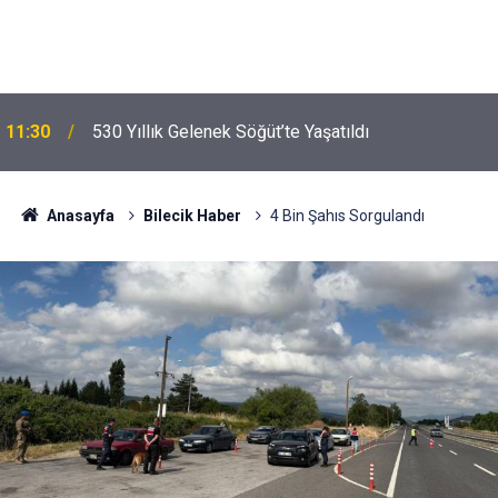
11:30
530 Yıllık Gelenek Söğüt’te Yaşatıldı
Anasayfa
Bilecik Haber
4 Bin Şahıs Sorgulandı