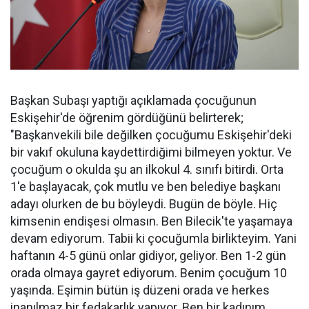
Başkan Subaşı yaptığı açıklamada çocuğunun
Eskişehir'de öğrenim gördüğünü belirterek;
"Başkanvekili bile değilken çocuğumu Eskişehir'deki
bir vakıf okuluna kaydettirdiğimi bilmeyen yoktur. Ve
çocuğum o okulda şu an ilkokul 4. sınıfı bitirdi. Orta
1'e başlayacak, çok mutlu ve ben belediye başkanı
adayı olurken de bu böyleydi. Bugün de böyle. Hiç
kimsenin endişesi olmasın. Ben Bilecik'te yaşamaya
devam ediyorum. Tabii ki çocuğumla birlikteyim. Yani
haftanın 4-5 günü onlar gidiyor, geliyor. Ben 1-2 gün
orada olmaya gayret ediyorum. Benim çocuğum 10
yaşında. Eşimin bütün iş düzeni orada ve herkes
inanılmaz bir fedakarlık yapıyor. Ben bir kadınım,