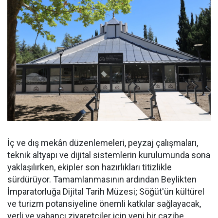
İç ve dış mekân düzenlemeleri, peyzaj çalışmaları,
teknik altyapı ve dijital sistemlerin kurulumunda sona
yaklaşılırken, ekipler son hazırlıkları titizlikle
sürdürüyor. Tamamlanmasının ardından Beylikten
İmparatorluğa Dijital Tarih Müzesi; Söğüt'ün kültürel
ve turizm potansiyeline önemli katkılar sağlayacak,
yerli ve yabancı ziyaretçiler için yeni bir cazibe