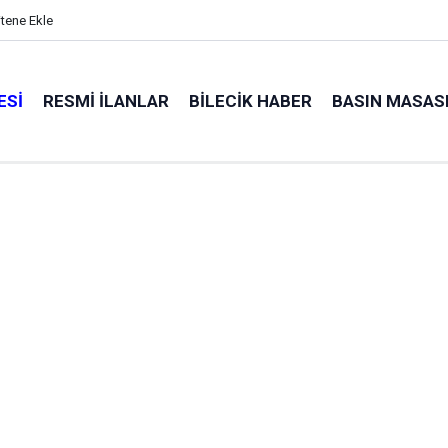
itene Ekle
ESI
RESMI İLANLAR
BILECIK HABER
BASIN MASAS