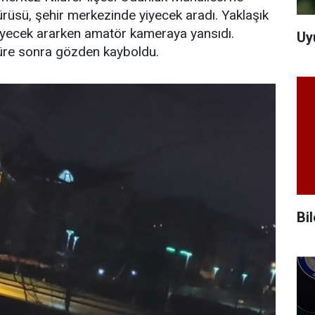
üsü, şehir merkezinde yiyecek aradı. Yaklaşık
yecek ararken amatör kameraya yansıdı.
Uy
üre sonra gözden kayboldu.
Bi