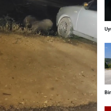
Uy
Bi