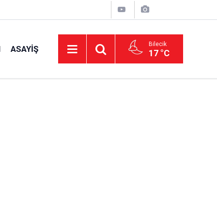
Bilecik
I
ASAYIŞ
17 °C