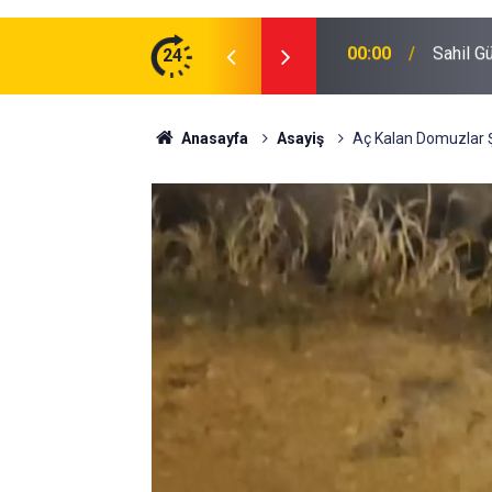
zman Erbaş Alınacak
24
16:40
Abbaslı
Anasayfa
Asayiş
Aç Kalan Domuzlar Ş