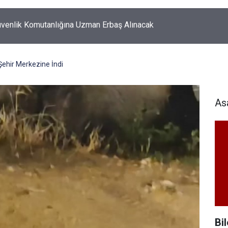
k'ta korkutan yangın!
ehir Merkezine İndi
As
Bil