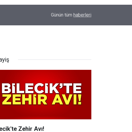
16:19
ERTUĞRUL OCAĞI'NDAN KOCAELİ’NE ZİYARET
Günün tüm
haberleri
ayiş
ecik'te Zehir Avı!