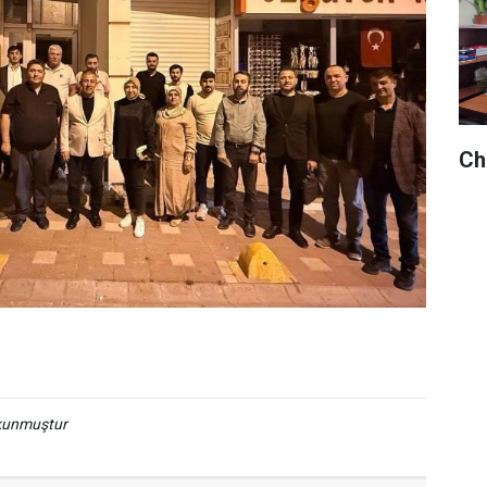
Chp
okunmuştur