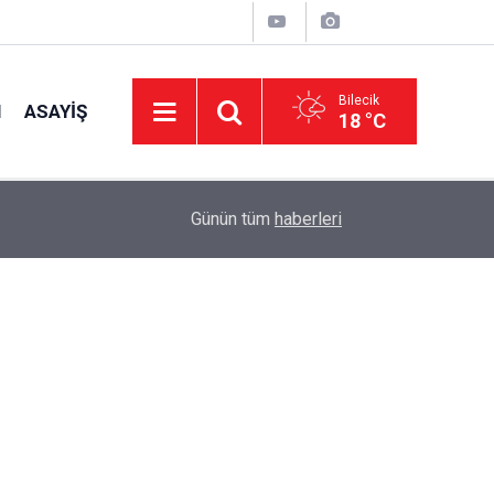
Bilecik
I
ASAYIŞ
18 °C
15:39
İl Genel Meclisi’nden okullara 1.8 milyon TL de
Günün tüm
haberleri