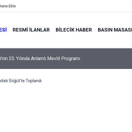
itene Ekle
ESI
RESMI İLANLAR
BILECIK HABER
BASIN MASAS
alyaları küle döndü
kilatı Söğüt’te Toplandı