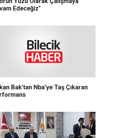
orun Yüzü Olarak Çalışmaya
vam Edeceğiz"
kan Bak'tan Nba’ye Taş Çıkaran
rformans