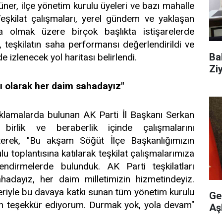
er, ilçe yönetim kurulu üyeleri ve bazı mahalle
. Teşkilat çalışmaları, yerel gündem ve yaklaşan
 olmak üzere birçok başlıkta istişarelerde
, teşkilatın saha performansı değerlendirildi ve
Ba
zlenecek yol haritası belirlendi.
Ziy
arı olarak her daim sahadayız"
ıklamalarda bulunan AK Parti İl Başkanı Serkan
ın birlik ve beraberlik içinde çalışmalarını
terek, "Bu akşam Söğüt İlçe Başkanlığımızın
lu toplantısına katılarak teşkilat çalışmalarımıza
endirmelerde bulunduk. AK Parti teşkilatları
adayız, her daim milletimizin hizmetindeyiz.
leriyle bu davaya katkı sunan tüm yönetim kurulu
Ge
n teşekkür ediyorum. Durmak yok, yola devam"
Aş