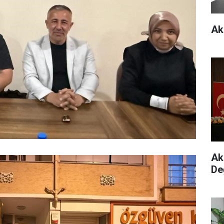
Ak
Ak 
De