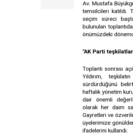
Av. Mustafa Büyükgün
temsilcileri katıldı
seçim süreci başta
bulunulan toplantıda
önümüzdeki dönemde i
"AK Parti teşkilatl
Toplantı sonrası aç
Yıldırım, teşkilat
sürdürdüğünü belir
haftalık yönetim kuru
dair önemli değerl
olarak her daim sah
Gayretleri ve özveri
üyelerimize gönülde
ifadelerini kullandı.