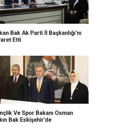
kan Bak Ak Parti İl Başkanlığı’nı
aret Etti
nçlik Ve Spor Bakanı Osman
kın Bak Eskişehir’de