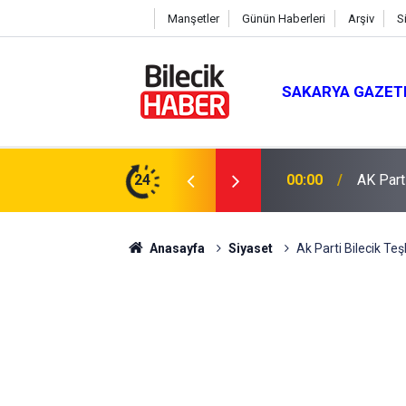
Manşetler
Günün Haberleri
Arşiv
S
SAKARYA GAZET
 Mevlit Programı
24
16:04
Saman b
Anasayfa
Siyaset
Ak Parti Bilecik Teş