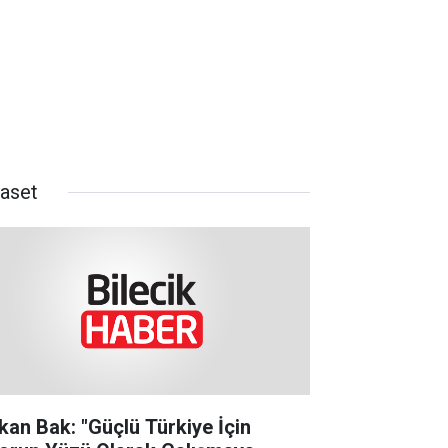
yaset
kan Bak: "Güçlü Türkiye İçin