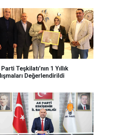
Parti Teşkilatı’nın 1 Yıllık
lışmaları Değerlendirildi