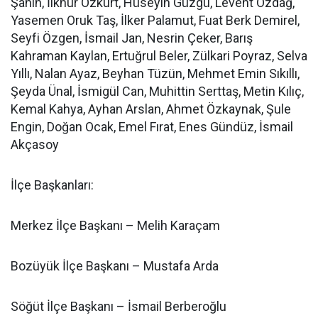
Şahin, İlknur Özkurt, Hüseyin Güzgü, Levent Özdağ,
Yasemen Oruk Taş, İlker Palamut, Fuat Berk Demirel,
Seyfi Özgen, İsmail Jan, Nesrin Çeker, Barış
Kahraman Kaylan, Ertuğrul Beler, Zülkari Poyraz, Selva
Yıllı, Nalan Ayaz, Beyhan Tüzün, Mehmet Emin Sıkıllı,
Şeyda Ünal, İsmigül Can, Muhittin Serttaş, Metin Kılıç,
Kemal Kahya, Ayhan Arslan, Ahmet Özkaynak, Şule
Engin, Doğan Ocak, Emel Fırat, Enes Gündüz, İsmail
Akçasoy
İlçe Başkanları:
Merkez İlçe Başkanı – Melih Karaçam
Bozüyük İlçe Başkanı – Mustafa Arda
Söğüt İlçe Başkanı – İsmail Berberoğlu