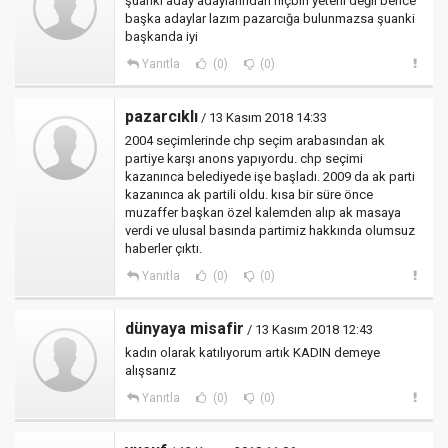
şuanki aday adaylarından hiçbiri yeterli değil bence
başka adaylar lazım pazarcığa bulunmazsa şuanki
başkanda iyi
Yanıtla
(0)
(0)
pazarcıklı
/ 13 Kasım 2018 14:33
2004 seçimlerinde chp seçim arabasından ak
partiye karşı anons yapıyordu. chp seçimi
kazanınca belediyede işe başladı. 2009 da ak parti
kazanınca ak partili oldu. kısa bir süre önce
muzaffer başkan özel kalemden alıp ak masaya
verdi ve ulusal basında partimiz hakkında olumsuz
haberler çıktı.
Yanıtla
(0)
(0)
dünyaya misafir
/ 13 Kasım 2018 12:43
kadın olarak katılıyorum artık KADIN demeye
alışsanız
Yanıtla
(0)
(0)