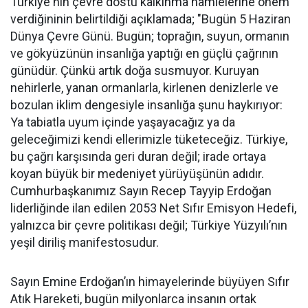
Türkiye'nin çevre dostu kalkınma hamlelerine önem
verdiğininin belirtildiği açıklamada; "Bugün 5 Haziran
Dünya Çevre Günü. Bugün; toprağın, suyun, ormanın
ve gökyüzünün insanlığa yaptığı en güçlü çağrının
günüdür. Çünkü artık doğa susmuyor. Kuruyan
nehirlerle, yanan ormanlarla, kirlenen denizlerle ve
bozulan iklim dengesiyle insanlığa şunu haykırıyor:
Ya tabiatla uyum içinde yaşayacağız ya da
geleceğimizi kendi ellerimizle tüketeceğiz. Türkiye,
bu çağrı karşısında geri duran değil; irade ortaya
koyan büyük bir medeniyet yürüyüşünün adıdır.
Cumhurbaşkanımız Sayın Recep Tayyip Erdoğan
liderliğinde ilan edilen 2053 Net Sıfır Emisyon Hedefi,
yalnızca bir çevre politikası değil; Türkiye Yüzyılı’nın
yeşil diriliş manifestosudur.
Sayın Emine Erdoğan’ın himayelerinde büyüyen Sıfır
Atık Hareketi, bugün milyonlarca insanın ortak