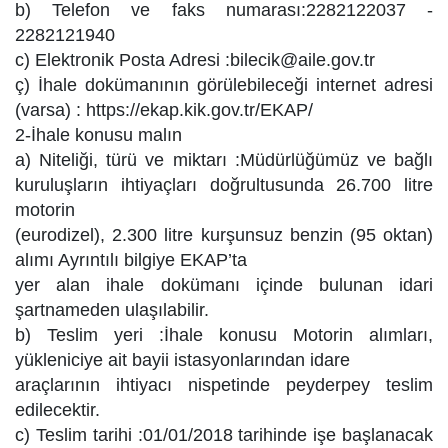
b) Telefon ve faks numarası:2282122037 -
2282121940
c) Elektronik Posta Adresi :
bilecik@aile.gov.tr
ç) İhale dokümanının görülebileceği internet adresi
(varsa) : https://ekap.kik.gov.tr/EKAP/
2-İhale konusu malın
a) Niteliği, türü ve miktarı :Müdürlüğümüz ve bağlı
kuruluşların ihtiyaçları doğrultusunda 26.700 litre
motorin
(eurodizel), 2.300 litre kurşunsuz benzin (95 oktan)
alımı Ayrıntılı bilgiye EKAP’ta
yer alan ihale dokümanı içinde bulunan idari
şartnameden ulaşılabilir.
b) Teslim yeri :İhale konusu Motorin alımları,
yükleniciye ait bayii istasyonlarından idare
araçlarının ihtiyacı nispetinde peyderpey teslim
edilecektir.
c) Teslim tarihi :01/01/2018 tarihinde işe başlanacak