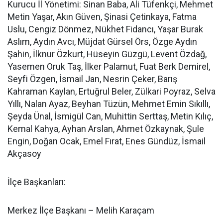
Kurucu İl Yönetimi: Sinan Baba, Ali Tüfenkçi, Mehmet
Metin Yaşar, Akın Güven, Şinasi Çetinkaya, Fatma
Uslu, Cengiz Dönmez, Nükhet Fidancı, Yaşar Burak
Aslım, Aydın Avcı, Müjdat Gürsel Örs, Özge Aydın
Şahin, İlknur Özkurt, Hüseyin Güzgü, Levent Özdağ,
Yasemen Oruk Taş, İlker Palamut, Fuat Berk Demirel,
Seyfi Özgen, İsmail Jan, Nesrin Çeker, Barış
Kahraman Kaylan, Ertuğrul Beler, Zülkari Poyraz, Selva
Yıllı, Nalan Ayaz, Beyhan Tüzün, Mehmet Emin Sıkıllı,
Şeyda Ünal, İsmigül Can, Muhittin Serttaş, Metin Kılıç,
Kemal Kahya, Ayhan Arslan, Ahmet Özkaynak, Şule
Engin, Doğan Ocak, Emel Fırat, Enes Gündüz, İsmail
Akçasoy
İlçe Başkanları:
Merkez İlçe Başkanı – Melih Karaçam