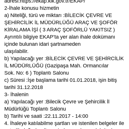
adresi:https://ekap.kik.gov.tr/EKAP/
2-İhale konusu hizmetin
a) Niteliği, türü ve miktarı :BİLECİK ÇEVRE VE
ŞEHİRCİLİK İL MÜDÜRLÜĞÜ ARAÇ VE ŞOFÖR
KİRALAMA İŞİ ( 3 ARAÇ ŞOFÖRLÜ YAKITSIZ )
Ayrıntılı bilgiye EKAP’ta yer alan ihale dokümanı
içinde bulunan idari şartnameden
ulaşılabilir.
b) Yapılacağı yer :BİLECİK ÇEVRE VE ŞEHİRCİLİK
İL MÜDÜRLÜĞÜ (Gazipaşa Mah. Ormancılar
Sok. No: 6 ) Toplantı Salonu
c) Süresi :İşe başlama tarihi 01.01.2018, işin bitiş
tarihi 31.12.2018
3- İhalenin
a) Yapılacağı yer :Bilecik Çevre ve Şehircilik İl
Müdürlüğü Toplantı Salonu
b) Tarihi ve saati :22.11.2017 - 14:00
4. İhaleye katılabilme şartları ve istenilen belgeler ile