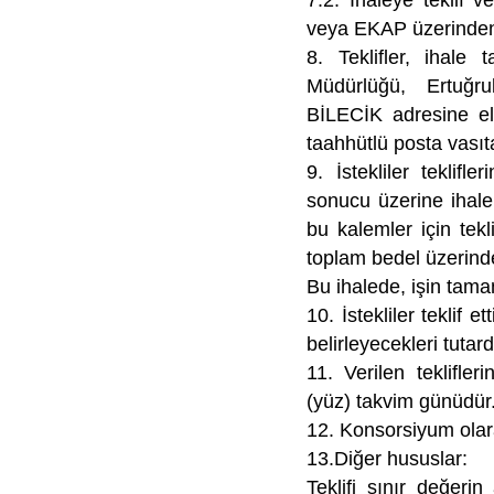
7.2. İhaleye teklif 
veya EKAP üzerinden 
8. Teklifler, ihale
Müdürlüğü, Ertuğru
BİLECİK adresine eld
taahhütlü posta vasıta
9. İstekliler teklifle
sonucu üzerine ihale y
bu kalemler için tekl
toplam bedel üzerinde
Bu ihalede, işin tamamı
10. İstekliler teklif
belirleyecekleri tutar
11. Verilen teklifler
(yüz) takvim günüdür
12. Konsorsiyum olara
13.Diğer hususlar:
Teklifi sınır değerin 