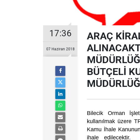
17:36
ARAÇ KİRA
ALINACAKT
07 Haziran 2018
MÜDÜRLÜĞÜ
BÜTÇELİ K
MÜDÜRLÜ
Bilecik Orman İşl
kullanılmak üzere T
Kamu İhale Kanununu
ihale edilecektir. 