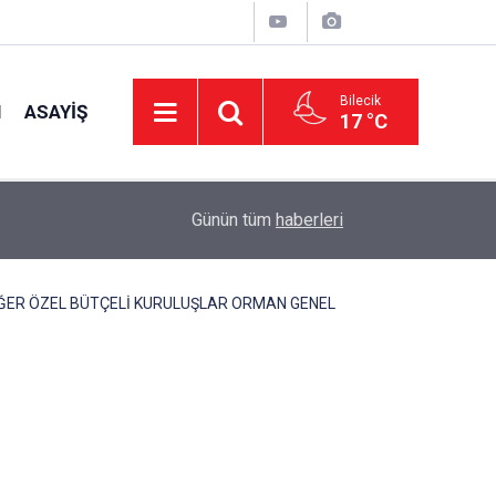
Bilecik
I
ASAYIŞ
17 °C
16:42
CHP Genel Başkan Yardımcısı Erbay: "Türkiye’ni
Günün tüm
haberleri
ĞER ÖZEL BÜTÇELİ KURULUŞLAR ORMAN GENEL