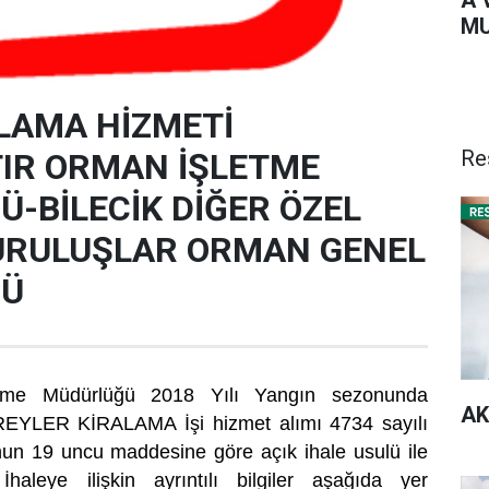
MU
LAMA HİZMETİ
Re
IR ORMAN İŞLETME
-BİLECİK DİĞER ÖZEL
URULUŞLAR ORMAN GENEL
ĞÜ
etme Müdürlüğü 2018 Yılı Yangın sezonunda
AK
REYLER KİRALAMA İşi hizmet alımı 4734 sayılı
n 19 uncu maddesine göre açık ihale usulü ile
İhaleye ilişkin ayrıntılı bilgiler aşağıda yer