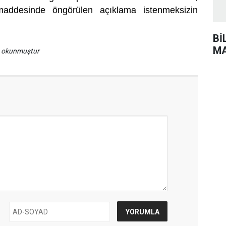
addesinde öngörülen açıklama istenmeksizin
Bİ
MA
a okunmuştur