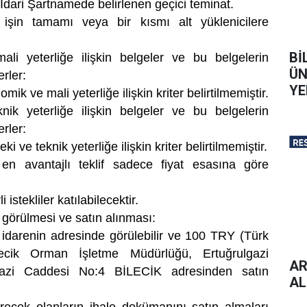
i İdari Şartnamede belirlenen geçici teminat.
işin tamamı veya bir kısmı alt yüklenicilere
Bİ
li yeterliğe ilişkin belgeler ve bu belgelerin
ÜN
rler:
YE
mik ve mali yeterliğe ilişkin kriter belirtilmemiştir.
nik yeterliğe ilişkin belgeler ve bu belgelerin
rler:
i ve teknik yeterliğe ilişkin kriter belirtilmemiştir.
n avantajlı teklif sadece fiyat esasına göre
 istekliler katılabilecektir.
 görülmesi ve satın alınması:
 idarenin adresinde görülebilir ve 100 TRY (Türk
ilecik Orman İşletme Müdürlüğü, Ertuğrulgazi
AR
lgazi Caddesi No:4 BİLECİK adresinden satın
AL