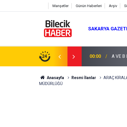
Manşetler
Günün Haberleri
Arşiv
S
SAKARYA GAZET
24
00:00
A VE B
Anasayfa
Resmi İlanlar
ARAÇ KİRAL
MÜDÜRLÜĞÜ