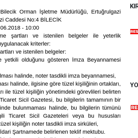
KI
 Bilecik Orman İşletme Müdürlüğü, Ertuğrulgazi
azi Caddesi No:4 BİLECİK
4.06.2018 - 10:00
lme şartları ve istenilen belgeler ile yeterlik
ygulanacak kriterler:
artları ve istenilen belgeler:
ye yetkili olduğunu gösteren İmza Beyannamesi
olması halinde, noter tasdikli imza beyannamesi,
ası halinde, ilgisine göre tüzel kişiliğinin ortakları,
YO
ı ile tüzel kişiliğin yönetimdeki görevlileri belirten
icaret Sicil Gazetesi, bu bilgilerin tamamının bir
sinde bulunmaması halinde, bu bilgilerin tümünü
ili Ticaret Sicil Gazeteleri veya bu hususları
üzel kişiliğin noter tasdikli imza sirküleri,
i İdari Şartnamede belirlenen teklif mektubu.