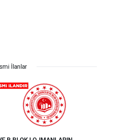
smi İlanlar
VE B BLOK LOJMANLARIN