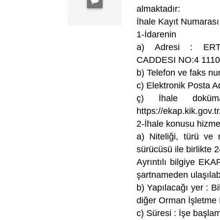
almaktadır:
İhale Kayıt Numarası
1-İdarenin
a) Adresi : ER
CADDESI NO:4 1110
b) Telefon ve faks 
c) Elektronik Posta A
ç) İhale doküman
https://ekap.kik.gov.
2-İhale konusu hizme
a) Niteliği, türü ve
sürücüsü ile birlikte
Ayrıntılı bilgiye EKA
şartnameden ulaşılabi
b) Yapılacağı yer : B
diğer Orman İşletme 
c) Süresi : İşe başlam