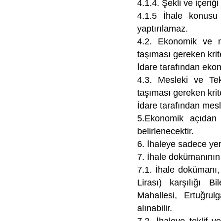
4.1.4. Şekli ve içeriğ
4.1.5 İhale konusu 
yaptırılamaz.
4.2. Ekonomik ve ma
taşıması gereken krite
İdare tarafından ekono
4.3. Mesleki ve Tek
taşıması gereken krite
İdare tarafından meslek
5.Ekonomik açıdan e
belirlenecektir.
6. İhaleye sadece yerli
7. İhale dokümanının
7.1. İhale dokümanı,
Lirası) karşılığı B
Mahallesi, Ertuğru
alınabilir.