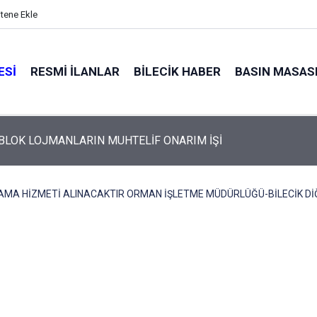
itene Ekle
ESI
RESMI İLANLAR
BILECIK HABER
BASIN MASAS
 BLOK LOJMANLARIN MUHTELİF ONARIM İŞİ
AMA HİZMETİ ALINACAKTIR ORMAN İŞLETME MÜDÜRLÜĞÜ-BİLECİK Dİ