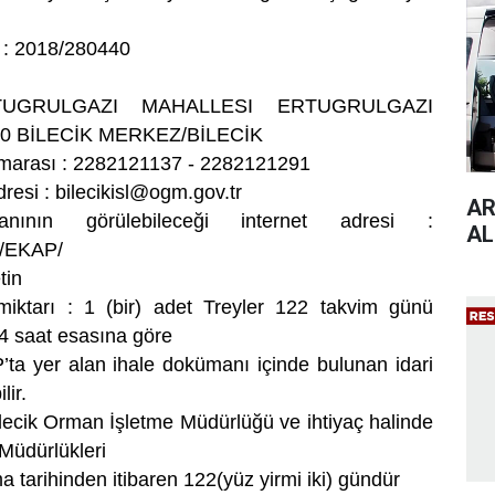
 : 2018/280440
TUGRULGAZI MAHALLESI ERTUGRULGAZI
0 BİLECİK MERKEZ/BİLECİK
numarası : 2282121137 - 2282121291
dresi :
bilecikisl@ogm.gov.tr
AR
ının görülebileceği internet adresi :
AL
tr/EKAP/
tin
 miktarı : 1 (bir) adet Treyler 122 takvim günü
 24 saat esasına göre
P’ta yer alan ihale dokümanı içinde bulunan idari
lir.
ilecik Orman İşletme Müdürlüğü ve ihtiyaç halinde
Müdürlükleri
a tarihinden itibaren 122(yüz yirmi iki) gündür