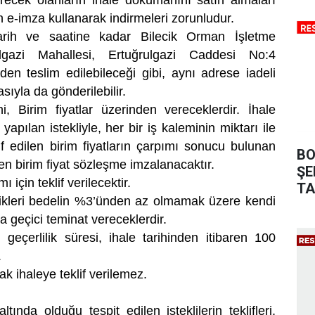
verecek olanların ihale dokümanını satın almaları
e-imza kullanarak indirmeleri zorunludur.
 tarih ve saatine kadar Bilecik Orman İşletme
lgazi Mahallesi, Ertuğrulgazi Caddesi No:4
en teslim edilebileceği gibi, aynı adrese iadeli
sıyla da gönderilebilir.
rini, Birim fiyatlar üzerinden vereceklerdir. İhale
apılan istekliyle, her bir iş kaleminin miktarı ile
if edilen birim fiyatların çarpımı sonucu bulunan
BO
n birim fiyat sözleşme imzalanacaktır.
ŞE
 için teklif verilecektir.
TA
 ettikleri bedelin %3’ünden az olmamak üzere kendi
da geçici teminat vereceklerdir.
in geçerlilik süresi, ihale tarihinden itibaren 100
.
k ihaleye teklif verilemez.
altında olduğu tespit edilen isteklilerin teklifleri,