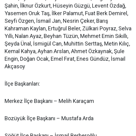
Şahin, İlknur Özkurt, Hüseyin Güzgü, Levent Özdağ,
Yasemen Oruk Taş, İlker Palamut, Fuat Berk Demirel,
Seyfi Özgen, İsmail Jan, Nesrin Çeker, Barış
Kahraman Kaylan, Ertuğrul Beler, Zülkari Poyraz, Selva
Yıllı, Nalan Ayaz, Beyhan Tüzün, Mehmet Emin Sıkıllı,
Şeyda Ünal, İsmigül Can, Muhittin Serttaş, Metin Kılıç,
Kemal Kahya, Ayhan Arslan, Ahmet Özkaynak, Şule
Engin, Doğan Ocak, Emel Fırat, Enes Gündüz, İsmail
Akçasoy
İlçe Başkanları:
Merkez İlçe Başkanı – Melih Karaçam
Bozüyük İlçe Başkanı – Mustafa Arda
Söğüt İlçe Başkanı – İsmail Berberoğlu