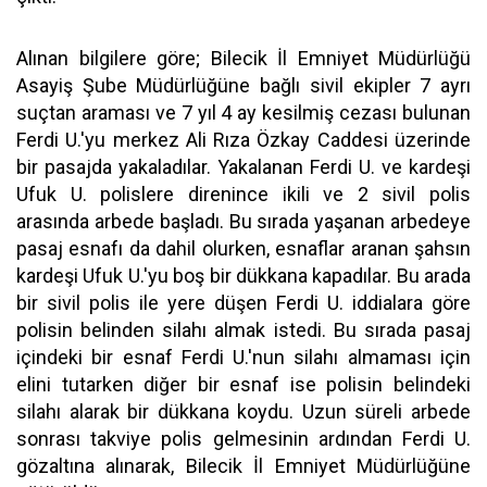
Alınan bilgilere göre; Bilecik İl Emniyet Müdürlüğü
Asayiş Şube Müdürlüğüne bağlı sivil ekipler 7 ayrı
suçtan araması ve 7 yıl 4 ay kesilmiş cezası bulunan
Ferdi U.'yu merkez Ali Rıza Özkay Caddesi üzerinde
bir pasajda yakaladılar. Yakalanan Ferdi U. ve kardeşi
Ufuk U. polislere direnince ikili ve 2 sivil polis
arasında arbede başladı. Bu sırada yaşanan arbedeye
pasaj esnafı da dahil olurken, esnaflar aranan şahsın
kardeşi Ufuk U.'yu boş bir dükkana kapadılar. Bu arada
bir sivil polis ile yere düşen Ferdi U. iddialara göre
polisin belinden silahı almak istedi. Bu sırada pasaj
içindeki bir esnaf Ferdi U.'nun silahı almaması için
elini tutarken diğer bir esnaf ise polisin belindeki
silahı alarak bir dükkana koydu. Uzun süreli arbede
sonrası takviye polis gelmesinin ardından Ferdi U.
gözaltına alınarak, Bilecik İl Emniyet Müdürlüğüne