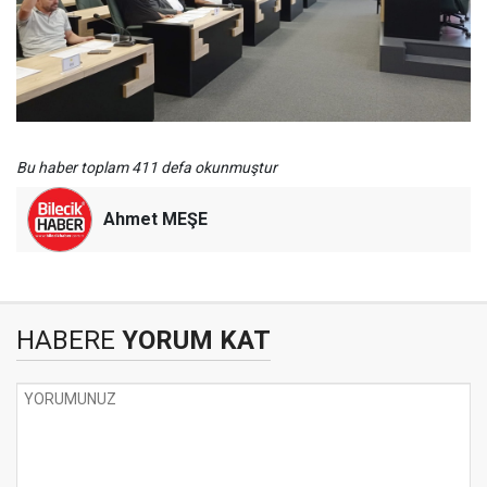
Bu haber toplam 411 defa okunmuştur
Ahmet MEŞE
HABERE
YORUM KAT