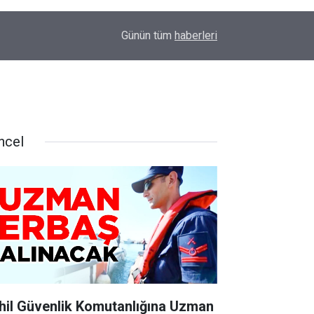
16:19
ERTUĞRUL OCAĞI'NDAN KOCAELİ’NE ZİYARET
Günün tüm
haberleri
ncel
hil Güvenlik Komutanlığına Uzman