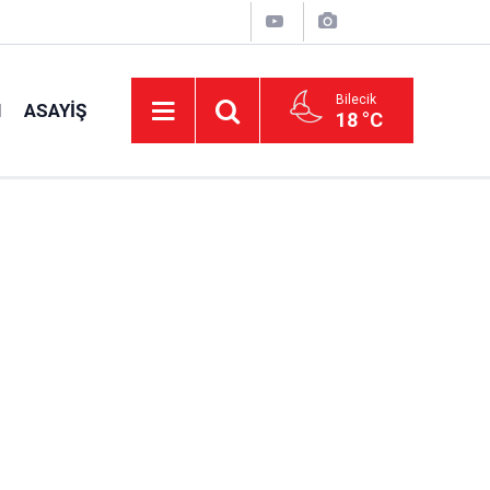
Bilecik
I
ASAYIŞ
18 °C