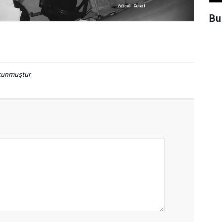
Bu
okunmuştur