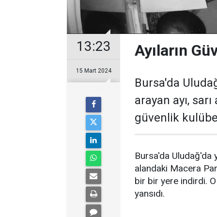
13:23
Ayıların Gü
15 Mart 2024
Bursa'da Uludağ'
arayan ayı, sarı
güvenlik kulübes
Bursa'da Uludağ'da ya
alandaki Macera Park
bir bir yere indirdi.
yansıdı.