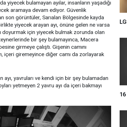
da yiyecek bulamayan ayılar, insanların yaşadığı
yecek aramaya devam ediyor. Güvenlik
an son görüntüler, Sarıalan Bölgesinde kayda
LG
 birlikte yiyecek arayan ayı, önüne gelen ne varsa
rını doyurmak için yiyecek bulmak zorunda olan
nteynerlerinde bir şey bulamayınca, Macera
besine girmeye çalıştı. Gişenin camını
yı, içeri giremeyince diğer camı da zorlayarak
n ayı, yavruları ve kendi için bir şey bulamadan
Boyları yetmeyen 2 yavru ayı da içeri bakmayı
16