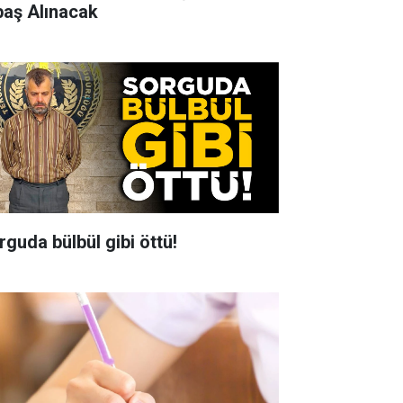
baş Alınacak
rguda bülbül gibi öttü!