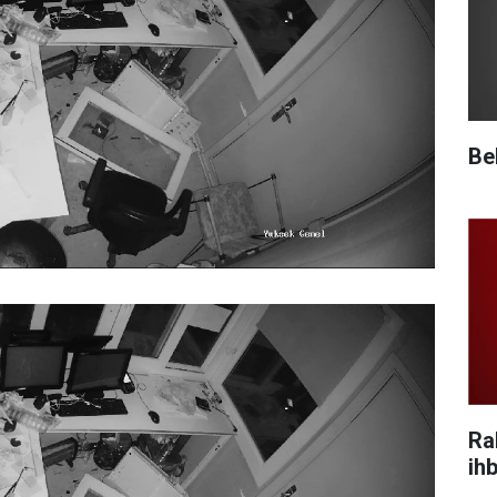
Be
Ra
ihb