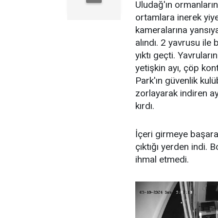
Uludağ'ın ormanların
ortamlara inerek yi
kameralarına yansıy
alındı. 2 yavrusu ile
yıktı geçti. Yavrula
yetişkin ayı, çöp ko
Park'ın güvenlik kulü
zorlayarak indiren a
kırdı.
İçeri girmeye başara
çıktığı yerden indi. 
ihmal etmedi.