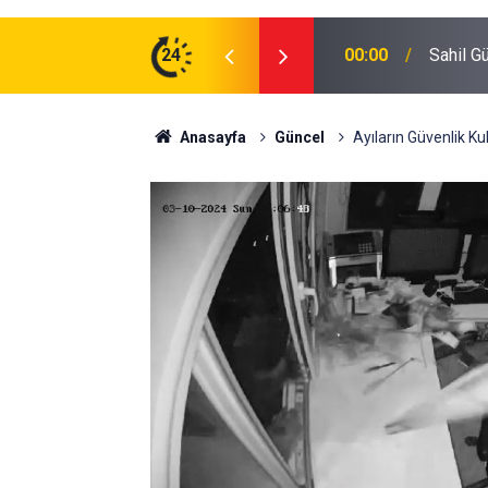
zman Erbaş Alınacak
24
16:40
Abbaslı
Anasayfa
Güncel
Ayıların Güvenlik Ku