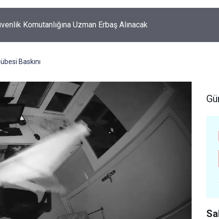
k'ta korkutan yangın!
lübesi Baskını
Gü
Sa