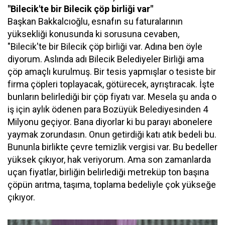
"Bilecik'te bir Bilecik çöp birliği var"
Başkan Bakkalcıoğlu, esnafın su faturalarının
yüksekliği konusunda ki sorusuna cevaben,
"Bilecik'te bir Bilecik çöp birliği var. Adına ben öyle
diyorum. Aslında adı Bilecik Belediyeler Birliği ama
çöp amaçlı kurulmuş. Bir tesis yapmışlar o tesiste bir
firma çöpleri toplayacak, götürecek, ayrıştıracak. İşte
bunların belirlediği bir çöp fiyatı var. Mesela şu anda o
iş için aylık ödenen para Bozüyük Belediyesinden 4
Milyonu geçiyor. Bana diyorlar ki bu parayı abonelere
yaymak zorundasın. Onun getirdiği katı atık bedeli bu.
Bununla birlikte çevre temizlik vergisi var. Bu bedeller
yüksek çıkıyor, hak veriyorum. Ama son zamanlarda
uçan fiyatlar, birliğin belirlediği metreküp ton başına
çöpün arıtma, taşıma, toplama bedeliyle çok yükseğe
çıkıyor.