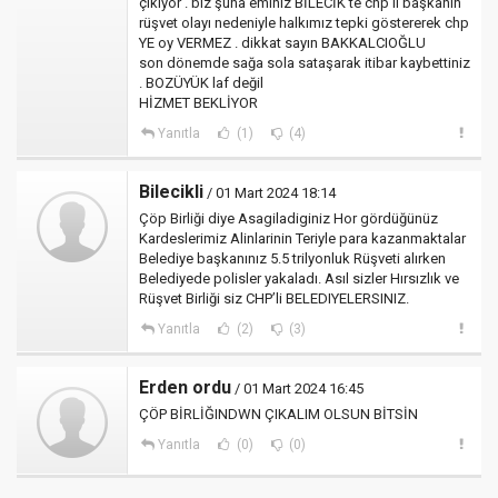
çıkıyor . biz şuna eminiz BİLECİK te chp li başkanın
rüşvet olayı nedeniyle halkımız tepki göstererek chp
YE oy VERMEZ . dikkat sayın BAKKALCIOĞLU
son dönemde sağa sola sataşarak itibar kaybettiniz
. BOZÜYÜK laf değil
HİZMET BEKLİYOR
Yanıtla
(1)
(4)
Bilecikli
/ 01 Mart 2024 18:14
Çöp Birliği diye Asagiladiginiz Hor gördüğünüz
Kardeslerimiz Alinlarinin Teriyle para kazanmaktalar
Belediye başkanınız 5.5 trilyonluk Rüşveti alırken
Belediyede polisler yakaladı. Asıl sizler Hırsızlık ve
Rüşvet Birliği siz CHP’li BELEDIYELERSINIZ.
Yanıtla
(2)
(3)
Erden ordu
/ 01 Mart 2024 16:45
ÇÖP BİRLİĞINDWN ÇIKALIM OLSUN BİTSİN
Yanıtla
(0)
(0)