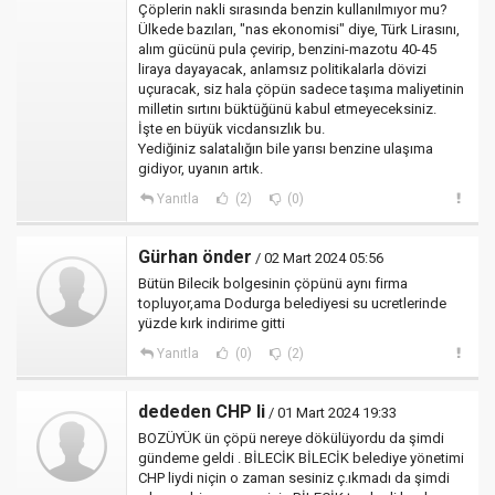
Çöplerin nakli sırasında benzin kullanılmıyor mu?
Ülkede bazıları, "nas ekonomisi" diye, Türk Lirasını,
alım gücünü pula çevirip, benzini-mazotu 40-45
liraya dayayacak, anlamsız politikalarla dövizi
uçuracak, siz hala çöpün sadece taşıma maliyetinin
milletin sırtını büktüğünü kabul etmeyeceksiniz.
İşte en büyük vicdansızlık bu.
Yediğiniz salatalığın bile yarısı benzine ulaşıma
gidiyor, uyanın artık.
Yanıtla
(2)
(0)
Gürhan önder
/ 02 Mart 2024 05:56
Bütün Bilecik bolgesinin çöpünü aynı firma
topluyor,ama Dodurga belediyesi su ucretlerinde
yüzde kırk indirime gitti
Yanıtla
(0)
(2)
dededen CHP li
/ 01 Mart 2024 19:33
BOZÜYÜK ün çöpü nereye dökülüyordu da şimdi
gündeme geldi . BİLECİK BİLECİK belediye yönetimi
CHP liydi niçin o zaman sesiniz ç.ıkmadı da şimdi