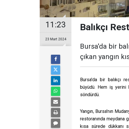
11:23
Balıkçı Res
23 Mart 2024
Bursa'da bir ba
çıkan yangın kı
Bursa'da bir balıkçı r
büyüdü. Hem iş yerini h
söndürdü.
Yangın, Bursa'nın Mudany
restoranında meydana gel
kısa sürede dükkanı s