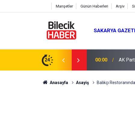
Manşetler
Günün Haberleri
Arşiv
S
SAKARYA GAZET
 Mevlit Programı
24
16:04
Saman b
Anasayfa
Asayiş
Balıkçı Restoranınd