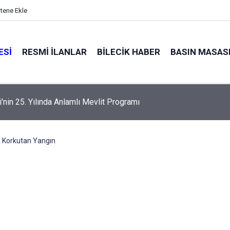
itene Ekle
ESI
RESMI İLANLAR
BILECIK HABER
BASIN MASAS
alyaları küle döndü
a Korkutan Yangın