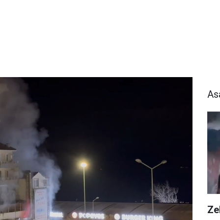
As
Zeh