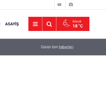
Bilecik
I
ASAYIŞ
18 °C
15:39
İl Genel Meclisi’nden okullara 1.8 milyon TL de
Günün tüm
haberleri