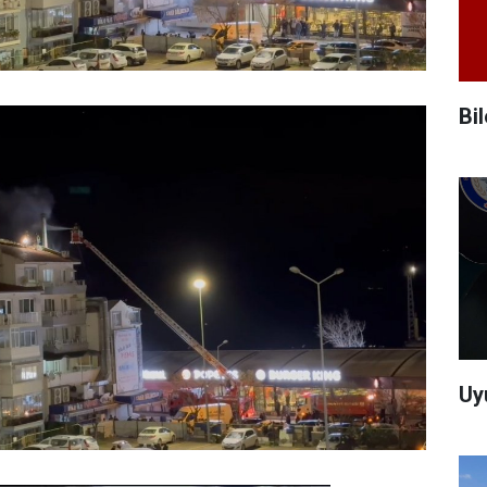
Bi
Uy