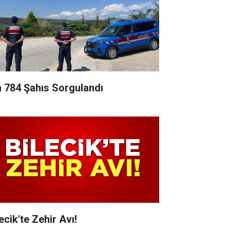
n 784 Şahıs Sorgulandı
ecik'te Zehir Avı!