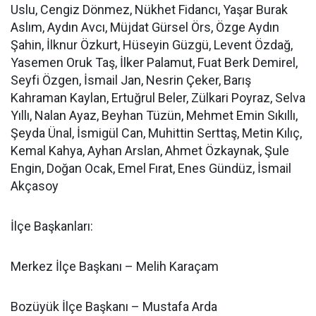
Uslu, Cengiz Dönmez, Nükhet Fidancı, Yaşar Burak
Aslım, Aydın Avcı, Müjdat Gürsel Örs, Özge Aydın
Şahin, İlknur Özkurt, Hüseyin Güzgü, Levent Özdağ,
Yasemen Oruk Taş, İlker Palamut, Fuat Berk Demirel,
Seyfi Özgen, İsmail Jan, Nesrin Çeker, Barış
Kahraman Kaylan, Ertuğrul Beler, Zülkari Poyraz, Selva
Yıllı, Nalan Ayaz, Beyhan Tüzün, Mehmet Emin Sıkıllı,
Şeyda Ünal, İsmigül Can, Muhittin Serttaş, Metin Kılıç,
Kemal Kahya, Ayhan Arslan, Ahmet Özkaynak, Şule
Engin, Doğan Ocak, Emel Fırat, Enes Gündüz, İsmail
Akçasoy
İlçe Başkanları:
Merkez İlçe Başkanı – Melih Karaçam
Bozüyük İlçe Başkanı – Mustafa Arda