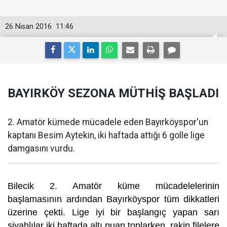
26 Nisan 2016
11:46
BAYIRKÖY SEZONA MÜTHİŞ BAŞLADI
2. Amatör kümede mücadele eden Bayırköyspor'un
kaptanı Besim Aytekin, iki haftada attığı 6 golle lige
damgasını vurdu.
Bilecik 2. Amatör küme mücadelelerinin
başlamasının ardından Bayırköyspor tüm dikkatleri
üzerine çekti. Lige iyi bir başlangıç yapan sarı
siyahlılar iki haftada altı puan toplarken, rakip filelere