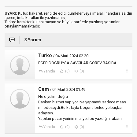
UYARI:
Küfür, hakaret, rencide edici cümleler veya imalar, inançlara saldırı
içeren, imla kuralları ile yazılmamış,
Türkçe karakter kullanılmayan ve büyük harflerle yazılmış yorumlar
onaylanmamaktadır.
3 Yorum
Turko
/ 04 Mart 2024 02:20
EGER DOGRUYSA SAVCILAR GOREV BASIBA
Yanıtla
(0)
(0)
Cem
/ 04 Mart 2024 01:49
He diyelim doğru
Başkan hizmet yapıyor. Ne yapsaydı sadece maaş
mı ödeseydi.Bu kafayla boşuna belediye başkanı
adayısın.
Yapılan pazar yerinin maliyeti bu yazdığın rakam
Yanıtla
(0)
(0)