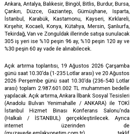
Ankara, Antalya, Balıkesir, Bingöl, Bitlis, Burdur, Bursa,
Çankırı, Düzce, Gaziantep, Gümüşhane, Isparta,
İstanbul, Karabük, Kastamonu, Kayseri, Kırklareli,
Kırşehir, Kocaeli, Konya, Kütahya, Mersin, Şanlıurfa,
Tekirdağ, Van ve Zonguldak illerinde satışa sunulacak
305 iş yeri ise %10 peşin 96 ay, %10 peşin 120 ay ve
%30 peşin 60 ay vade ile alınabilecek.
Açık artırma toplantısı, 19 Ağustos 2026 Çarşamba
günü saat 10.30'da (1-235 Lotlar arası) ve 20 Ağustos
2026 Perşembe günü saat 10.30'da (236-540 Lotlar
arası) toplam 2.987.601.002 TL muhammen bedelle
yapılacak. Açık artırma, Ankara İlbank Sosyal Tesisleri
(Anadolu Bulvarı Yenimahalle / ANKARA) ile TOKİ
İstanbul Hizmet Binası Konferans Salonu'nda
(Halkalı / İSTANBUL) gerçekleştirilecek. Ayrıca
internet üzerinden de
(muzayede.emlakyonetim.com.tr) teklif