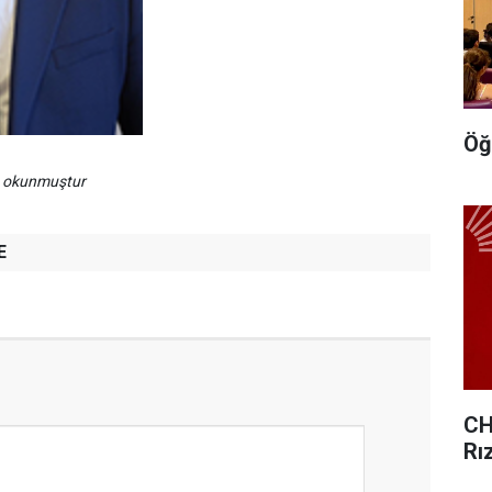
Öğ
a okunmuştur
E
CH
Rı