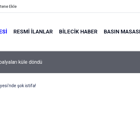
itene Ekle
ESI
RESMI İLANLAR
BILECIK HABER
BASIN MASAS
l Meclisi’nden okullara 1.8 milyon TL destek
yesi'nde şok istifa!