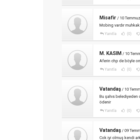
Misafir
/ 10 Temmuz
Mobing vardır muhkak
Yanıtla
(0)
M. KASIM
/ 10 Temm
Aferin chp de böyle on
Yanıtla
(0)
Vatandaş
/ 10 Temm
Bu şahıs belediyeden d
ödenir
Yanıtla
(0)
Vatandaş
/ 09 Temm
Cok iyi olmuş kendi ark