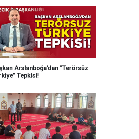
şkan Arslanboğa'dan "Terörsüz
rkiye" Tepkisi!