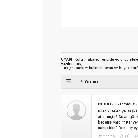
UYARI:
Küfür, hakaret, rencide edici cümleler 
yazılmamış,
Türkçe karakter kullanılmayan ve büyük har
9 Yorum
mmm
/ 15 Temmuz 2
Bilecik Belediye Başkan
atanmıştır? Şu an göre
becerisi vardır? Kariye
sahiptirler? Ben söyley
Yanıtla
(1)