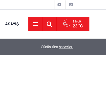
Bilecik
I
ASAYIŞ
23 °C
14:58
OEDAŞ Türkiye’yi temsil edecek
Günün tüm
haberleri