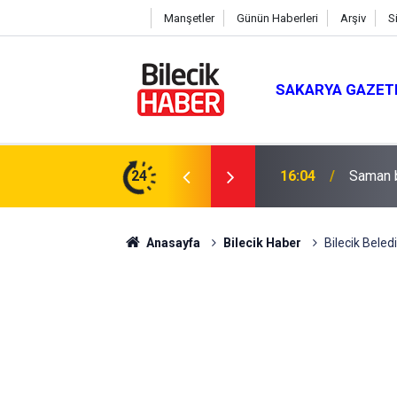
Manşetler
Günün Haberleri
Arşiv
S
SAKARYA GAZET
24
15:39
İl Gene
Anasayfa
Bilecik Haber
Bilecik Beledi