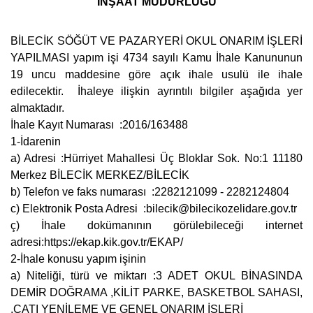
İNŞAAT MÜDÜRLÜĞÜ
BİLECİK SÖĞÜT VE PAZARYERİ OKUL ONARIM İŞLERİ
YAPILMASI yapım işi 4734 sayılı Kamu İhale Kanununun
19 uncu maddesine göre açık ihale usulü ile ihale
edilecektir. İhaleye ilişkin ayrıntılı bilgiler aşağıda yer
almaktadır.
İhale Kayıt Numarası :2016/163488
1-İdarenin
a) Adresi :Hürriyet Mahallesi Üç Bloklar Sok. No:1 11180
Merkez BİLECİK MERKEZ/BİLECİK
b) Telefon ve faks numarası :2282121099 - 2282124804
c) Elektronik Posta Adresi :
bilecik@bilecikozelidare.gov.tr
ç) İhale dokümanının görülebileceği internet
adresi:https://ekap.kik.gov.tr/EKAP/
2-İhale konusu yapım işinin
a) Niteliği, türü ve miktarı :3 ADET OKUL BİNASINDA
DEMİR DOĞRAMA ,KİLİT PARKE, BASKETBOL SAHASI,
,ÇATI YENİLEME VE GENEL ONARIM İŞLERİ