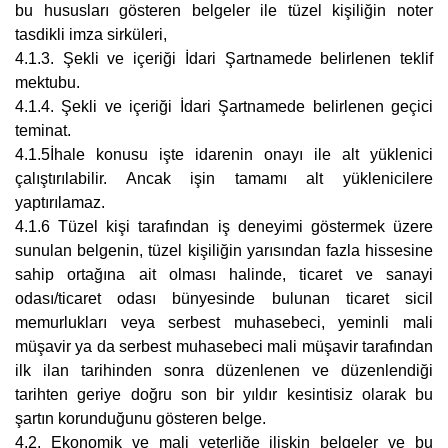
bu hususları gösteren belgeler ile tüzel kişiliğin noter
tasdikli imza sirküleri,
4.1.3. Şekli ve içeriği İdari Şartnamede belirlenen teklif
mektubu.
4.1.4. Şekli ve içeriği İdari Şartnamede belirlenen geçici
teminat.
4.1.5İhale konusu işte idarenin onayı ile alt yüklenici
çalıştırılabilir. Ancak işin tamamı alt yüklenicilere
yaptırılamaz.
4.1.6 Tüzel kişi tarafından iş deneyimi göstermek üzere
sunulan belgenin, tüzel kişiliğin yarısından fazla hissesine
sahip ortağına ait olması halinde, ticaret ve sanayi
odası/ticaret odası bünyesinde bulunan ticaret sicil
memurlukları veya serbest muhasebeci, yeminli mali
müşavir ya da serbest muhasebeci mali müşavir tarafından
ilk ilan tarihinden sonra düzenlenen ve düzenlendiği
tarihten geriye doğru son bir yıldır kesintisiz olarak bu
şartın korunduğunu gösteren belge.
4.2. Ekonomik ve mali yeterliğe ilişkin belgeler ve bu