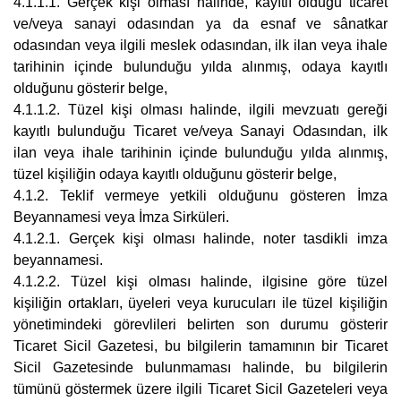
4.1.1.1. Gerçek kişi olması halinde, kayıtlı olduğu ticaret
ve/veya sanayi odasından ya da esnaf ve sânatkar
odasından veya ilgili meslek odasından, ilk ilan veya ihale
tarihinin içinde bulunduğu yılda alınmış, odaya kayıtlı
olduğunu gösterir belge,
4.1.1.2. Tüzel kişi olması halinde, ilgili mevzuatı gereği
kayıtlı bulunduğu Ticaret ve/veya Sanayi Odasından, ilk
ilan veya ihale tarihinin içinde bulunduğu yılda alınmış,
tüzel kişiliğin odaya kayıtlı olduğunu gösterir belge,
4.1.2. Teklif vermeye yetkili olduğunu gösteren İmza
Beyannamesi veya İmza Sirküleri.
4.1.2.1. Gerçek kişi olması halinde, noter tasdikli imza
beyannamesi.
4.1.2.2. Tüzel kişi olması halinde, ilgisine göre tüzel
kişiliğin ortakları, üyeleri veya kurucuları ile tüzel kişiliğin
yönetimindeki görevlileri belirten son durumu gösterir
Ticaret Sicil Gazetesi, bu bilgilerin tamamının bir Ticaret
Sicil Gazetesinde bulunmaması halinde, bu bilgilerin
tümünü göstermek üzere ilgili Ticaret Sicil Gazeteleri veya