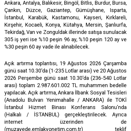
Ankara, Antalya, Balıkesir, Bingöl, Bitlis, Burdur, Bursa,
Çankırı, Düzce, Gaziantep, Gümüşhane, Isparta,
İstanbul, Karabük, Kastamonu, Kayseri, Kırklareli,
Kırşehir, Kocaeli, Konya, Kütahya, Mersin, Şanlıurfa,
Tekirdağ, Van ve Zonguldak illerinde satışa sunulacak
305 iş yeri ise %10 peşin 96 ay, %10 peşin 120 ay ve
%30 peşin 60 ay vade ile alınabilecek.
Açık artırma toplantısı, 19 Ağustos 2026 Çarşamba
günü saat 10.30'da (1-235 Lotlar arası) ve 20 Ağustos
2026 Perşembe günü saat 10.30'da (236-540 Lotlar
arası) toplam 2.987.601.002 TL muhammen bedelle
yapılacak. Açık artırma, Ankara İlbank Sosyal Tesisleri
(Anadolu Bulvarı Yenimahalle / ANKARA) ile TOKİ
İstanbul Hizmet Binası Konferans Salonu'nda
(Halkalı / İSTANBUL) gerçekleştirilecek. Ayrıca
internet üzerinden de
(muzayede.emlakyonetim.com.tr) teklif