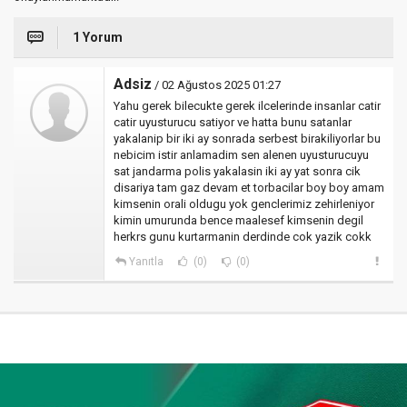
1 Yorum
Adsiz
/ 02 Ağustos 2025 01:27
Yahu gerek bilecukte gerek ilcelerinde insanlar catir
catir uyusturucu satiyor ve hatta bunu satanlar
yakalanip bir iki ay sonrada serbest birakiliyorlar bu
nebicim istir anlamadim sen alenen uyusturucuyu
sat jandarma polis yakalasin iki ay yat sonra cik
disariya tam gaz devam et torbacilar boy boy amam
kimsenin orali oldugu yok genclerimiz zehirleniyor
kimin umurunda bence maalesef kimsenin degil
herkrs gunu kurtarmanin derdinde cok yazik cokk
Yanıtla
(0)
(0)