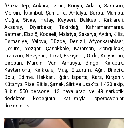
"Gaziantep, Ankara, İzmir, Konya, Adana, Samsun,
Mersin, İstanbul, Şanlıurfa, Antalya, Bursa, Manisa,
Muğla, Sivas, Hatay, Kayseri, Balıkesir, Kırklareli,
Aksaray, Diyarbakır, Tekirdağ, Kahramanmaraş,
Batman, Elazığ, Kocaeli, Malatya, Sakarya, Aydın, Kilis,
Osmaniye, Yalova, Düzce, Denizli, Afyonkarahisar,
Çorum, Yozgat, Çanakkale, Karaman, Zonguldak,
Trabzon, Nevşehir, Tokat, Eskişehir, Ordu, Adıyaman,
Giresun, Mardin, Van, Amasya, Bingöl, Karabük,
Kastamonu, Kırıkkale, Muş, Erzurum, Ağrı, Bilecik,
Bolu, Edirne, Hakkari, Iğdır, Isparta, Kars, Kırşehir,
Kütahya, Rize, Bitlis, Şırnak, Siirt ve Uşak'ta 1.420 ekip,
3 bin 550 personel, 13 hava aracı ve 49 narkotik
dedektör köpeğinin katılımıyla operasyonlar
düzenledik.