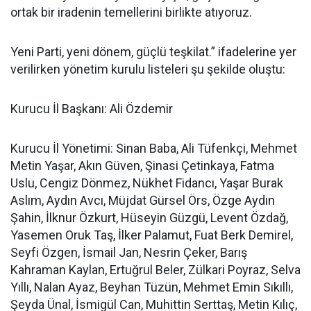
ortak bir iradenin temellerini birlikte atıyoruz.
Yeni Parti, yeni dönem, güçlü teşkilat.” ifadelerine yer
verilirken yönetim kurulu listeleri şu şekilde oluştu:
Kurucu İl Başkanı: Ali Özdemir
Kurucu İl Yönetimi: Sinan Baba, Ali Tüfenkçi, Mehmet
Metin Yaşar, Akın Güven, Şinasi Çetinkaya, Fatma
Uslu, Cengiz Dönmez, Nükhet Fidancı, Yaşar Burak
Aslım, Aydın Avcı, Müjdat Gürsel Örs, Özge Aydın
Şahin, İlknur Özkurt, Hüseyin Güzgü, Levent Özdağ,
Yasemen Oruk Taş, İlker Palamut, Fuat Berk Demirel,
Seyfi Özgen, İsmail Jan, Nesrin Çeker, Barış
Kahraman Kaylan, Ertuğrul Beler, Zülkari Poyraz, Selva
Yıllı, Nalan Ayaz, Beyhan Tüzün, Mehmet Emin Sıkıllı,
Şeyda Ünal, İsmigül Can, Muhittin Serttaş, Metin Kılıç,