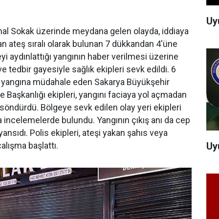
Uy
nal Sokak üzerinde meydana gelen olayda, iddiaya
an ateş sıralı olarak bulunan 7 dükkandan 4'üne
eyi aydınlattığı yangının haber verilmesi üzerine
ve tedbir gayesiyle sağlık ekipleri sevk edildi. 6
e yangına müdahale eden Sakarya Büyükşehir
re Başkanlığı ekipleri, yangını faciaya yol açmadan
k söndürdü. Bölgeye sevk edilen olay yeri ekipleri
 incelemelerde bulundu. Yangının çıkış anı da cep
nsıdı. Polis ekipleri, ateşi yakan şahıs veya
Uy
çalışma başlattı.