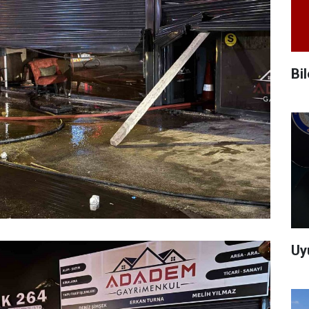
Bi
Uy