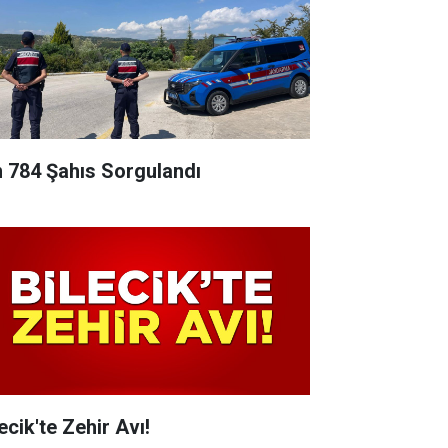
n 784 Şahıs Sorgulandı
ecik'te Zehir Avı!