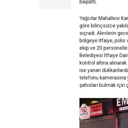
başlattı.
Yağcılar Mahallesi Ka
göre bilinçsizce yakıl
sıçradı. Alevlerin gec
bölgeye itfaiye, polis 
ekip ve 20 personell
Belediyesi İtfaiye Dai
kontrol altına alınara
ise yanan dükkanlarda
telefonu kamerasına ya
şahısları bulmak için 