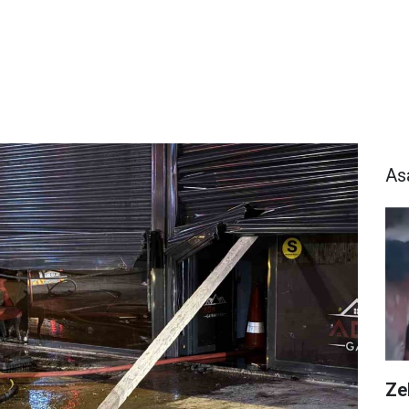
As
Zeh