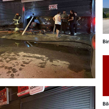
Bi
Bil