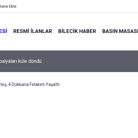
itene Ekle
ESI
RESMI İLANLAR
BILECIK HABER
BASIN MASAS
alyaları küle döndü
Ateş, 4 Dükkana Felaketi Yaşattı