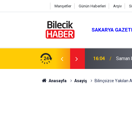
Manşetler
Günün Haberleri
Arşiv
S
SAKARYA GAZET
 Mevlit Programı
24
16:04
Saman b
Anasayfa
Asayiş
Bilinçsizce Yakılan 