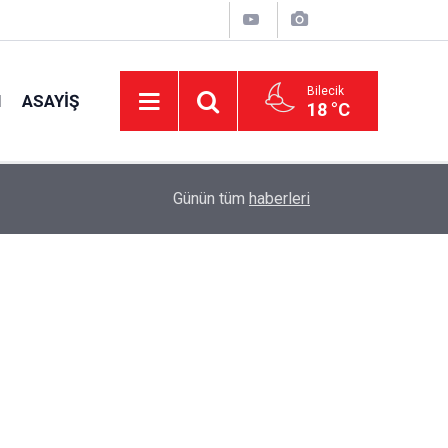
Bilecik
I
ASAYIŞ
18 °C
15:39
İl Genel Meclisi’nden okullara 1.8 milyon TL de
Günün tüm
haberleri