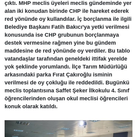
çıktı. MHP meclis üyeleri meclis gündeminde yer
alan iki konudan birinde CHP ile hareket ederek
red yönünde oy kullandılar. İç borçlanma ile ilgili
Belediye Başkanı Fatih Bakıcı’ya yetki verilmesi
konusunda ise CHP grubunun borçlanmaya
destek vermesine rağmen yine bu gündem
maddesine de red yönünde oy verdiler. Bu tablo
vatandaşlar tarafından geneldeki ittifak yerelde
yok şeklinde yorumlandı. İlçe Tarım Müdürlüğü
arkasındaki parka Fırat Çakıroğlu isminin
verilmesi de oy çokluğu ile reddedildi. Bugünkü
meclis toplantısına Saffet Şeker İlkokulu 4. Sınıf
öğrencilerinden oluşan okul meclisi öğrencileri
konuk olarak katıldı.