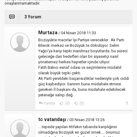
onaylanmamaktadır.
3 Yorum
Murtaza
/ 04 Nisan 2018 11:33
Bozüyükte macırlar İyi Partiye verecekler.. Ak Parti
Bilecik merkez ve Bozüyük.te dökülüyor. Selim
Yağcı'ya karşı tepki inanılmaz boyutlarda. bu süreci
geleceğe dair hedefleri olan bir siyasetçi nasıl
yönetemez herkes hayretler içinde izliyor.
Fatih Bakıcı esnaf odası vs seçimlerine müdahil
olarak büyük tepki çekti.
Ak Parti yereldeki başarısızlıklar nedeniyle çok ciddi
güç kaybediyor. Sanırım buna müdahale etmesi
gereken İl başkanı da, buna müdahale edebilecek
yeteneğe sahip değ
Yanıtla
(0)
(0)
tc vatandaşı
/ 03 Nisan 2018 13:26
....tepede yapılan ittifakın tabanda karşılığının
olmadığına Bozüyük en güzel örnek.... önümüz