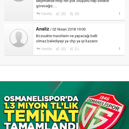
seçimlerde mhp nin yok oluşunu hep birlikte
göreceğiz.....
Yanıtla
(0)
(0)
Analiz
/ 02 Nisan 2018 19:00
Bozuukte macirlarin ne yapacağı belli
olmaz.belediyeyi ya chp ya iyi kazanır.
Yanıtla
(0)
(1)