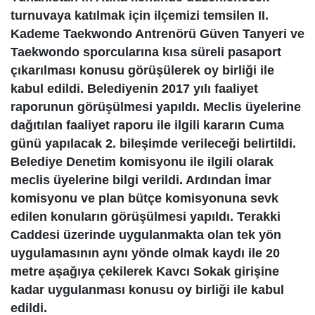
turnuvaya katılmak için ilçemizi temsilen II.
Kademe Taekwondo Antrenörü Güven Tanyeri ve
Taekwondo sporcularına kısa süreli pasaport
çıkarılması konusu görüşülerek oy birliği ile
kabul edildi. Belediyenin 2017 yılı faaliyet
raporunun görüşülmesi yapıldı. Meclis üyelerine
dağıtılan faaliyet raporu ile ilgili kararın Cuma
günü yapılacak 2. bileşimde verileceği belirtildi.
Belediye Denetim komisyonu ile ilgili olarak
meclis üyelerine bilgi verildi. Ardından İmar
komisyonu ve plan bütçe komisyonuna sevk
edilen konuların görüşülmesi yapıldı. Terakki
Caddesi üzerinde uygulanmakta olan tek yön
uygulamasının aynı yönde olmak kaydı ile 20
metre aşağıya çekilerek Kavcı Sokak girişine
kadar uygulanması konusu oy birliği ile kabul
edildi.