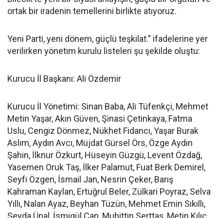
ortak bir iradenin temellerini birlikte atıyoruz.
Yeni Parti, yeni dönem, güçlü teşkilat.” ifadelerine yer
verilirken yönetim kurulu listeleri şu şekilde oluştu:
Kurucu İl Başkanı: Ali Özdemir
Kurucu İl Yönetimi: Sinan Baba, Ali Tüfenkçi, Mehmet
Metin Yaşar, Akın Güven, Şinasi Çetinkaya, Fatma
Uslu, Cengiz Dönmez, Nükhet Fidancı, Yaşar Burak
Aslım, Aydın Avcı, Müjdat Gürsel Örs, Özge Aydın
Şahin, İlknur Özkurt, Hüseyin Güzgü, Levent Özdağ,
Yasemen Oruk Taş, İlker Palamut, Fuat Berk Demirel,
Seyfi Özgen, İsmail Jan, Nesrin Çeker, Barış
Kahraman Kaylan, Ertuğrul Beler, Zülkari Poyraz, Selva
Yıllı, Nalan Ayaz, Beyhan Tüzün, Mehmet Emin Sıkıllı,
Şeyda Ünal, İsmigül Can, Muhittin Serttaş, Metin Kılıç,