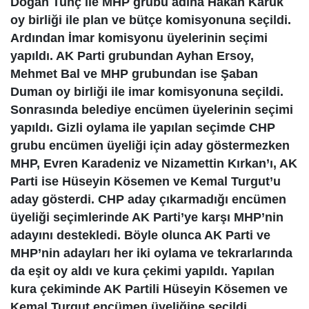
Doğan Tunç ile MHP grubu adına Hakan Karuk
oy birliği ile plan ve bütçe komisyonuna seçildi.
Ardından İmar komisyonu üyelerinin seçimi
yapıldı. AK Parti grubundan Ayhan Ersoy,
Mehmet Bal ve MHP grubundan ise Şaban
Duman oy birliği ile imar komisyonuna seçildi.
Sonrasında belediye encümen üyelerinin seçimi
yapıldı. Gizli oylama ile yapılan seçimde CHP
grubu encümen üyeliği için aday göstermezken
MHP, Evren Karadeniz ve Nizamettin Kırkan’ı, AK
Parti ise Hüseyin Kösemen ve Kemal Turgut’u
aday gösterdi. CHP aday çıkarmadığı encümen
üyeliği seçimlerinde AK Parti’ye karşı MHP’nin
adayını destekledi. Böyle olunca AK Parti ve
MHP’nin adayları her iki oylama ve tekrarlarında
da eşit oy aldı ve kura çekimi yapıldı. Yapılan
kura çekiminde AK Partili Hüseyin Kösemen ve
Kemal Turgut encümen üyeliğine seçildi.