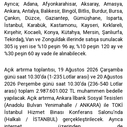
Ayrıca; Adana, Afyonkarahisar, Aksaray, Amasya,
Ankara, Antalya, Balıkesir, Bingöl, Bitlis, Burdur, Bursa,
Çankırı, Düzce, Gaziantep, Gümüşhane, Isparta,
İstanbul, Karabük, Kastamonu, Kayseri, Kırklareli,
Kırşehir, Kocaeli, Konya, Kütahya, Mersin, Şanlıurfa,
Tekirdağ, Van ve Zonguldak illerinde satışa sunulacak
305 iş yeri ise %10 peşin 96 ay, %10 peşin 120 ay ve
%30 peşin 60 ay vade ile alınabilecek.
Açık artırma toplantısı, 19 Ağustos 2026 Çarşamba
günü saat 10.30'da (1-235 Lotlar arası) ve 20 Ağustos
2026 Perşembe günü saat 10.30'da (236-540 Lotlar
arası) toplam 2.987.601.002 TL muhammen bedelle
yapılacak. Açık artırma, Ankara İlbank Sosyal Tesisleri
(Anadolu Bulvarı Yenimahalle / ANKARA) ile TOKİ
İstanbul Hizmet Binası Konferans Salonu'nda
(Halkalı / İSTANBUL) gerçekleştirilecek. Ayrıca
internet üzerinden de