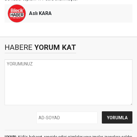
Aslı KARA
HABERE
YORUM KAT
UYARI:
Küfür, hakaret, rencide edici cümleler veya imalar, inançlara saldırı