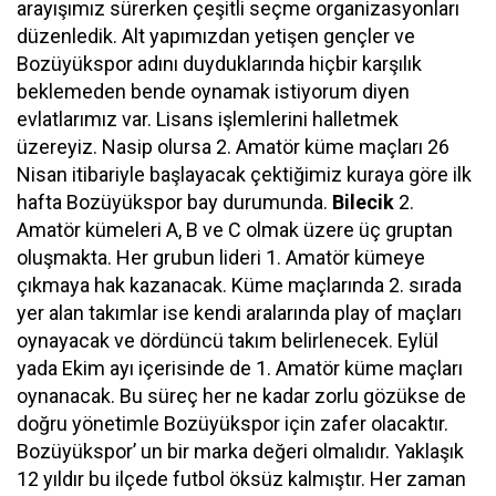
arayışımız sürerken çeşitli seçme organizasyonları
düzenledik. Alt yapımızdan yetişen gençler ve
Bozüyükspor adını duyduklarında hiçbir karşılık
beklemeden bende oynamak istiyorum diyen
evlatlarımız var. Lisans işlemlerini halletmek
üzereyiz. Nasip olursa 2. Amatör küme maçları 26
Nisan itibariyle başlayacak çektiğimiz kuraya göre ilk
hafta Bozüyükspor bay durumunda.
Bilecik
2.
Amatör kümeleri A, B ve C olmak üzere üç gruptan
oluşmakta. Her grubun lideri 1. Amatör kümeye
çıkmaya hak kazanacak. Küme maçlarında 2. sırada
yer alan takımlar ise kendi aralarında play of maçları
oynayacak ve dördüncü takım belirlenecek. Eylül
yada Ekim ayı içerisinde de 1. Amatör küme maçları
oynanacak. Bu süreç her ne kadar zorlu gözükse de
doğru yönetimle Bozüyükspor için zafer olacaktır.
Bozüyükspor’ un bir marka değeri olmalıdır. Yaklaşık
12 yıldır bu ilçede futbol öksüz kalmıştır. Her zaman