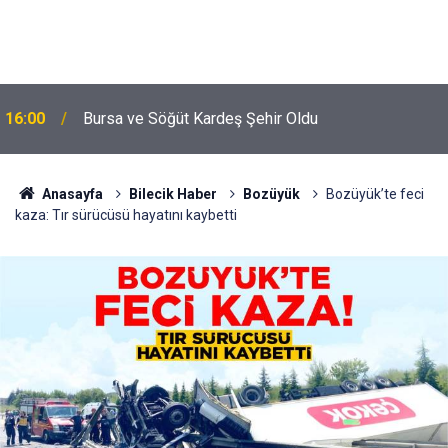
16:00
Bursa ve Söğüt Kardeş Şehir Oldu
Anasayfa
Bilecik Haber
Bozüyük
Bozüyük’te feci
kaza: Tır sürücüsü hayatını kaybetti