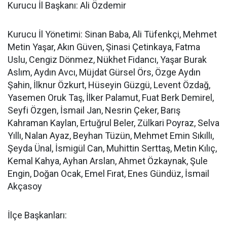
Kurucu İl Başkanı: Ali Özdemir
Kurucu İl Yönetimi: Sinan Baba, Ali Tüfenkçi, Mehmet
Metin Yaşar, Akın Güven, Şinasi Çetinkaya, Fatma
Uslu, Cengiz Dönmez, Nükhet Fidancı, Yaşar Burak
Aslım, Aydın Avcı, Müjdat Gürsel Örs, Özge Aydın
Şahin, İlknur Özkurt, Hüseyin Güzgü, Levent Özdağ,
Yasemen Oruk Taş, İlker Palamut, Fuat Berk Demirel,
Seyfi Özgen, İsmail Jan, Nesrin Çeker, Barış
Kahraman Kaylan, Ertuğrul Beler, Zülkari Poyraz, Selva
Yıllı, Nalan Ayaz, Beyhan Tüzün, Mehmet Emin Sıkıllı,
Şeyda Ünal, İsmigül Can, Muhittin Serttaş, Metin Kılıç,
Kemal Kahya, Ayhan Arslan, Ahmet Özkaynak, Şule
Engin, Doğan Ocak, Emel Fırat, Enes Gündüz, İsmail
Akçasoy
İlçe Başkanları: