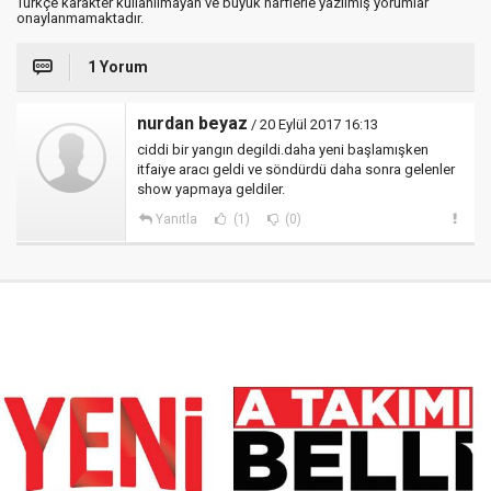
Türkçe karakter kullanılmayan ve büyük harflerle yazılmış yorumlar
onaylanmamaktadır.
1 Yorum
nurdan beyaz
/ 20 Eylül 2017 16:13
ciddi bir yangın degildi.daha yeni başlamışken
itfaiye aracı geldi ve söndürdü daha sonra gelenler
show yapmaya geldiler.
Yanıtla
(1)
(0)