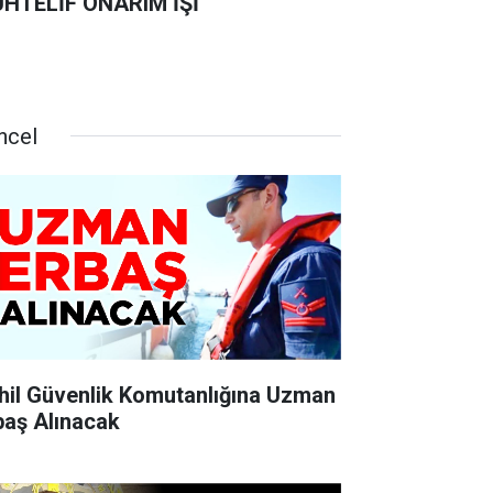
HTELİF ONARIM İŞİ
ncel
hil Güvenlik Komutanlığına Uzman
baş Alınacak