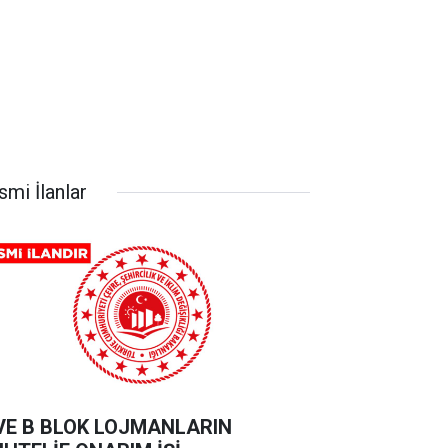
smi İlanlar
VE B BLOK LOJMANLARIN