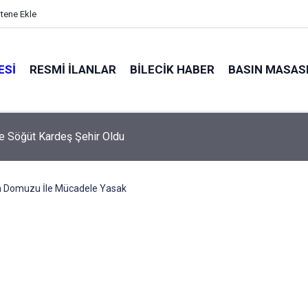
itene Ekle
ESI
RESMI İLANLAR
BILECIK HABER
BASIN MASAS
e Söğüt Kardeş Şehir Oldu
 Domuzu İle Mücadele Yasak