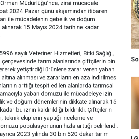
ve Orman Müdürlüğü'nce, zirai mücadele
bat 2024 Pazar günü akşamından itibaren
arı ile mücadelenin gebelik ve doğum
 alınarak 15 Mayıs 2024 tarihine kadar
.
996 sayılı Veteriner Hizmetleri, Bitki Sağlığı,
So
erçevesinde tarım alanlarında çiftçilerin bin
rerek yetiştirdiği ürünlere zarar veren yaban
altına alınması ve zararların en aza indirilmesi
rının arttığı tespit edilen alanlarda tarımsal
 amacıyla yaban domuzu ile mücadeleye izin
elik ve doğum dönemlerinin dikkate alınarak 15
dar bu iznin kaldırıldığı bildirildi. Çiftçilerin
, teknik ekiplerin yaptığı inceleme ve
omuzu popülasyonunun hızla arttığı belirlendi.
ayrıca 2023 yılında 30 bin 520 dekar tarım
LG