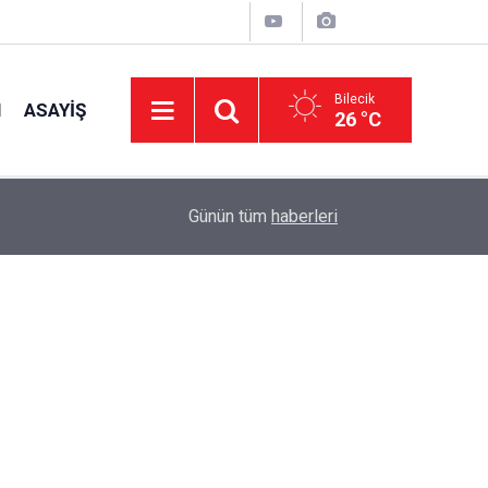
Bilecik
I
ASAYIŞ
26 °C
14:58
Müftü Arpacı Yaz Kur'an Kurslarını Ziyaret Etti
Günün tüm
haberleri