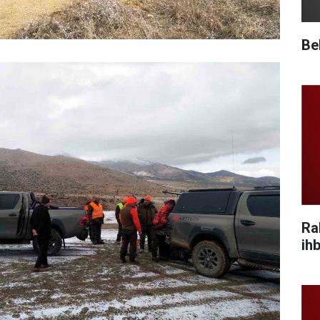
Be
Ra
ihb