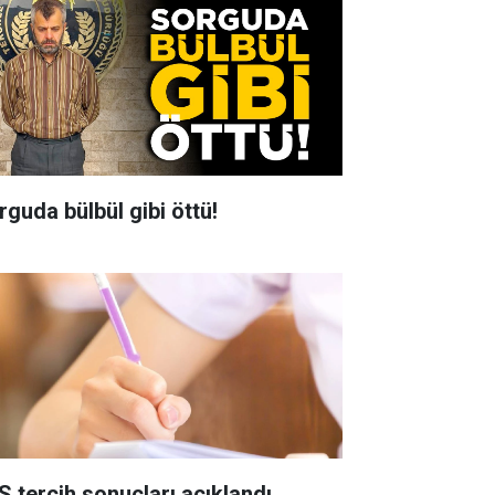
rguda bülbül gibi öttü!
S tercih sonuçları açıklandı