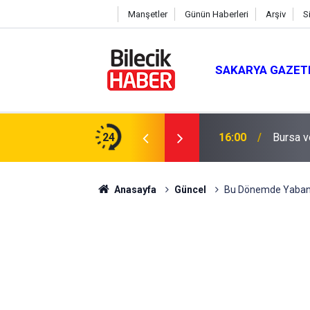
Manşetler
Günün Haberleri
Arşiv
S
SAKARYA GAZET
lik Teminat Tamamlandı
24
16:00
Bursa v
Anasayfa
Güncel
Bu Dönemde Yaban