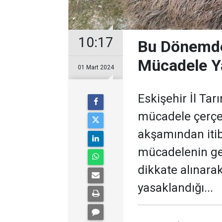
10:17
Bu Dönemde
Mücadele Y
01 Mart 2024
Eskişehir İl Ta
mücadele çerçe
akşamından itib
mücadelenin ge
dikkate alınara
yasaklandığı...