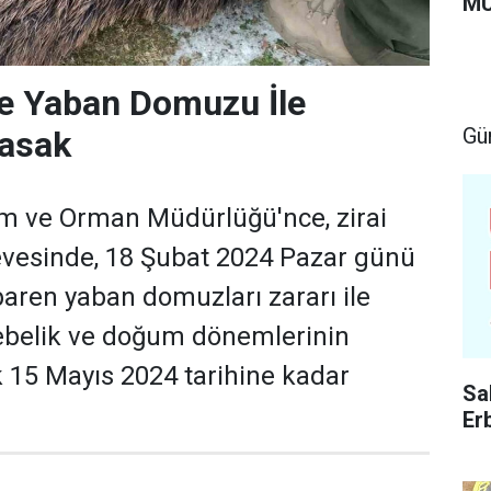
MU
 Yaban Domuzu İle
Gü
asak
rım ve Orman Müdürlüğü'nce, zirai
vesinde, 18 Şubat 2024 Pazar günü
aren yaban domuzları zararı ile
belik ve doğum dönemlerinin
k 15 Mayıs 2024 tarihine kadar
Sa
Er