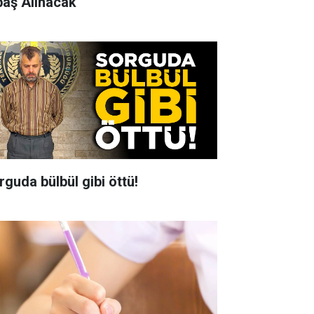
baş Alınacak
rguda bülbül gibi öttü!