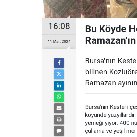
16:08
Bu Köyde He
Ramazan’ın 
11 Mart 2024
Bursa'nın Keste
bilinen Kozluör
Ramazan ayının 
Bursa'nın Kestel ilç
köyünde yüzyıllardır
yemeği yiyor. 400 nüf
çullama ve yeşil mer