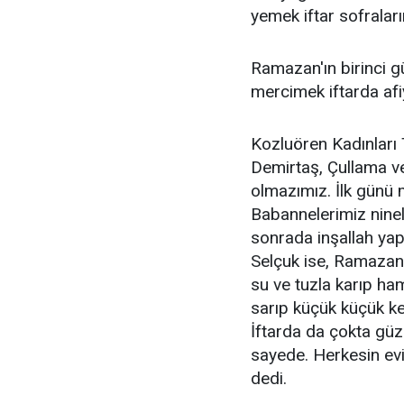
yemek iftar sofraları
Ramazan'ın birinci g
mercimek iftarda afiy
Kozluören Kadınları
Demirtaş, Çullama 
olmazımız. İlk günü 
Babannelerimiz ninel
sonrada inşallah yap
Selçuk ise, Ramazan'
su ve tuzla karıp ham
sarıp küçük küçük ke
İftarda da çokta gü
sayede. Herkesin evi
dedi.