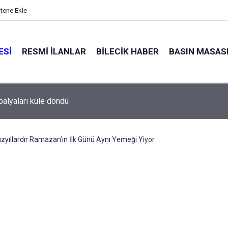
itene Ekle
ESI
RESMI İLANLAR
BILECIK HABER
BASIN MASAS
alyaları küle döndü
yıllardır Ramazan’ın İlk Günü Aynı Yemeği Yiyor