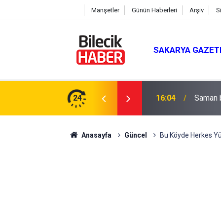
Manşetler
Günün Haberleri
Arşiv
S
SAKARYA GAZET
 Mevlit Programı
24
16:04
Saman b
Anasayfa
Güncel
Bu Köyde Herkes Yüz