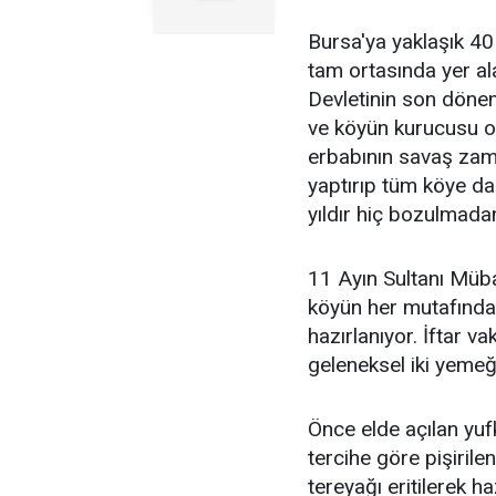
Bursa'ya yaklaşık 40 
tam ortasında yer a
Devletinin son döne
ve köyün kurucusu o
erbabının savaş zama
yaptırıp tüm köye da
yıldır hiç bozulmad
11 Ayın Sultanı Müb
köyün her mutafında 
hazırlanıyor. İftar v
geleneksel iki yemeğ
Önce elde açılan yufk
tercihe göre pişiril
tereyağı eritilerek h