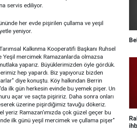
na servis ediliyor.
ününde her evde pişirilen çullama ve yeşil
etle yeniyor.
Be
 Tarımsal Kalkınma Kooperatifi Başkanı Ruhsel
ve Yeşil mercimek Ramazanlarda olmazsa
mutlaka yaparız. Büyüklerimizden öyle gördük.
erimiz hep yapardı. Biz yapıyoruz bizden
arlar" diye konuştu. Köy halkından Berrin
da ilk gün herkesin evinde bu yemek pişer. Un
uru açar ve saçta pişiririz. Daha sonra onları
serek üzerine pişirdiğimiz tavuğu dökeriz.
zel yeriz Ramazan'ımızda çok güzel geçer bu
Ra
nde ilk günü yeşil mercimek ve çullama pişer"
ihb