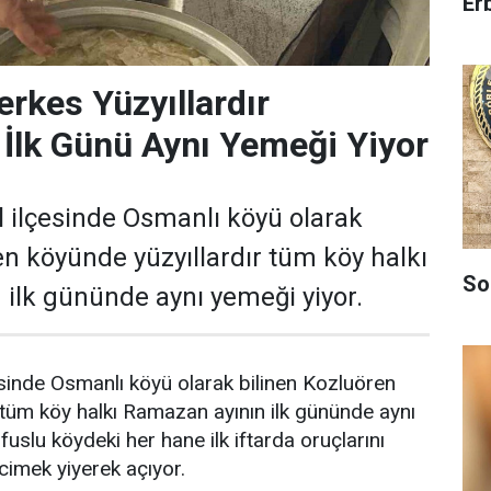
Er
rkes Yüzyıllardır
İlk Günü Aynı Yemeği Yiyor
l ilçesinde Osmanlı köyü olarak
en köyünde yüzyıllardır tüm köy halkı
So
ilk gününde aynı yemeği yiyor.
esinde Osmanlı köyü olarak bilinen Kozluören
 tüm köy halkı Ramazan ayının ilk gününde aynı
uslu köydeki her hane ilk iftarda oruçlarını
cimek yiyerek açıyor.