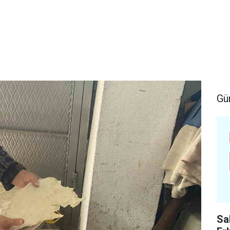
Gü
Sa