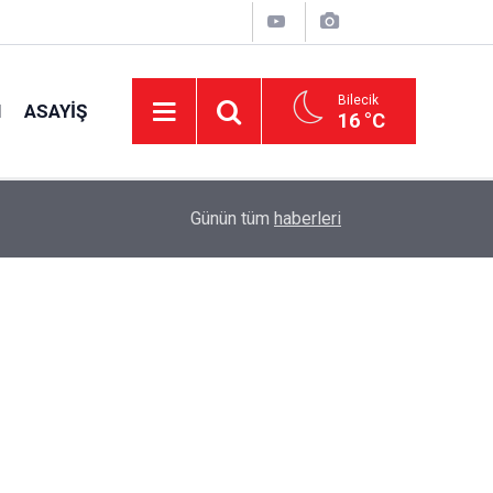
Bilecik
I
ASAYIŞ
16 °C
15:39
İl Genel Meclisi’nden okullara 1.8 milyon TL de
Günün tüm
haberleri