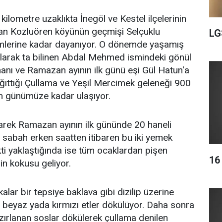
kilometre uzaklıkta İnegöl ve Kestel ilçelerinin
lan Kozluören köyünün geçmişi Selçuklu
LG
mlerine kadar dayanıyor. O dönemde yaşamış
larak ta bilinen Abdal Mehmed ismindeki gönül
nı ve Ramazan ayının ilk günü eşi Gül Hatun'a
ğıttığı Çullama ve Yeşil Mercimek geleneği 900
an günümüze kadar ulaşıyor.
arek Ramazan ayının ilk gününde 20 haneli
sabah erken saatten itibaren bu iki yemek
akti yaklaştığında ise tüm ocaklardan pişen
16
in kokusu geliyor.
alar bir tepsiye baklava gibi dizilip üzerine
en beyaz yada kırmızı etler dökülüyor. Daha sonra
azırlanan soslar dökülerek çullama denilen