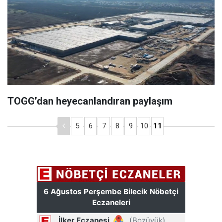
TOGG’dan heyecanlandıran paylaşım
5
6
7
8
9
10
11