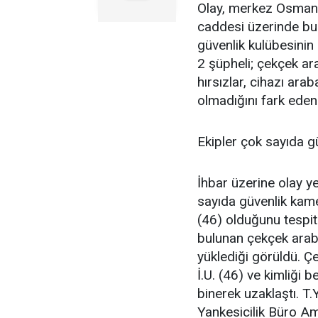
Olay, merkez Osmanga
caddesi üzerinde bu
güvenlik kulübesinin
2 şüpheli; çekçek ara
hırsızlar, cihazı ara
olmadığını fark eden 
Ekipler çok sayıda g
İhbar üzerine olay y
sayıda güvenlik kamer
(46) olduğunu tespit e
bulunan çekçek araba
yüklediği görüldü. Çe
İ.U. (46) ve kimliği 
binerek uzaklaştı. T.
Yankesicilik Büro Ami