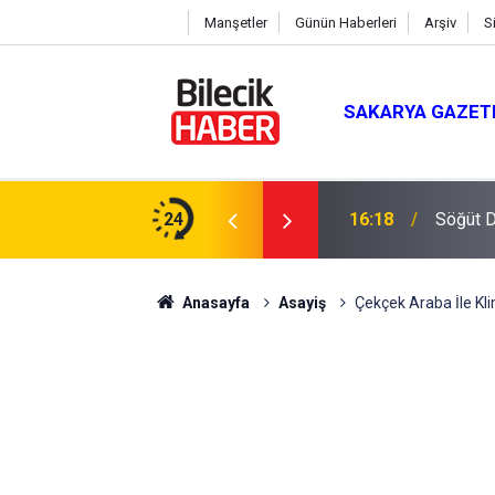
Manşetler
Günün Haberleri
Arşiv
S
SAKARYA GAZET
ay: "Türkiye’nin Geleceğini İnşa Edeceğiz"
24
16:18
Söğüt D
Anasayfa
Asayiş
Çekçek Araba İle Kli