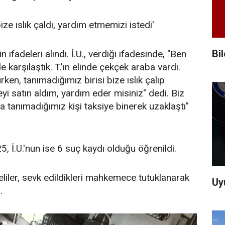
ize ıslık çaldı, yardım etmemizi istedi'
Bi
 ifadeleri alındı. İ.U., verdiği ifadesinde, "Ben
e karşılaştık. T.'ın elinde çekçek araba vardı.
en, tanımadığımız birisi bize ıslık çalıp
eyi satın aldım, yardım eder misiniz" dedi. Biz
a tanımadığımız kişi taksiye binerek uzaklaştı"
25, İ.U.'nun ise 6 suç kaydı olduğu öğrenildi.
eliler, sevk edildikleri mahkemece tutuklanarak
Uy
.