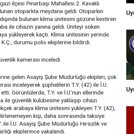
zi ilçesi Pınarbaşı Mahallesi 2. Kavaklı
lunan otoparkta meydana geldi. Otoparkın
Uy
 dışında bulunan klima ünitesini gözüne kestiren
ba ile cihazın yanına geldi. Üniteyi söken
baya yükleyerek kaçtı. Klima ünitesinin yerinde
K.Ç., durumu polis ekiplerine bildirdi.
üvenlik kamerası inceledi
erine gelen Asayiş Şube Müdürlüğü ekipleri, çok
ası inceleyerek şüphelilerin T.Y. (42) ile İ.U.
Uy
tti. Görüntülerde, T.Y. ve İ.U.'nun ellerinde
 ile güvenlik kulübesine yaklaşıp cihazı
kçek arabaya klima ünitesini yükleyen T.Y. (42),
belirlenemeyen kişi, daha sonrasında taksiye
Y. ile İ.U. Asayiş Şube Müdürlüğü Hırsızlık ve
rliği ekiplerince yakalandı.