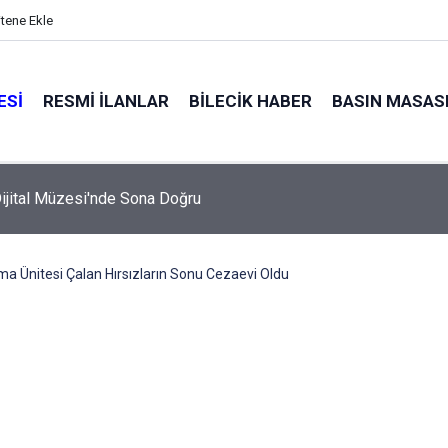
itene Ekle
ESI
RESMI İLANLAR
BILECIK HABER
BASIN MASAS
ijital Müzesi'nde Sona Doğru
ma Ünitesi Çalan Hırsızların Sonu Cezaevi Oldu