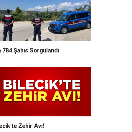
n 784 Şahıs Sorgulandı
ecik'te Zehir Avı!