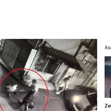
As
Zeh