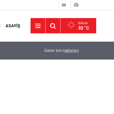
Bilecik
I
ASAYIŞ
32 °C
15:53
Köy Muhtarlarına İmar Bilgilendirmesi
Günün tüm
haberleri