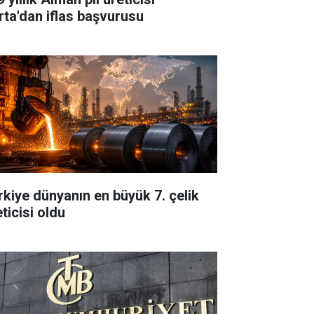
rta'dan iflas başvurusu
rkiye dünyanın en büyük 7. çelik
ticisi oldu