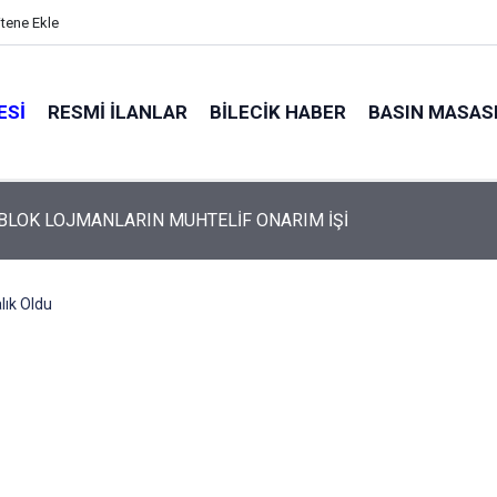
itene Ekle
ESI
RESMI İLANLAR
BILECIK HABER
BASIN MASAS
 BLOK LOJMANLARIN MUHTELİF ONARIM İŞİ
lık Oldu