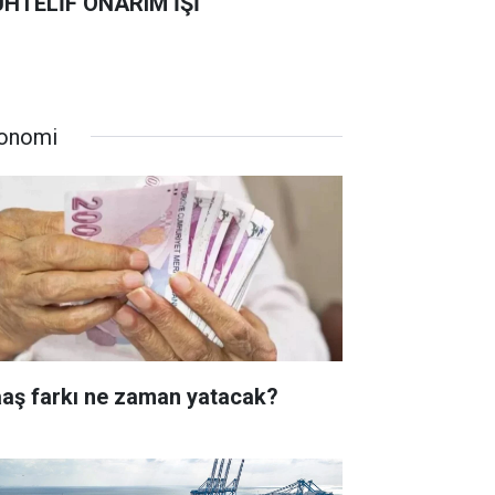
HTELİF ONARIM İŞİ
onomi
aş farkı ne zaman yatacak?