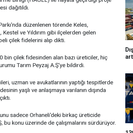
si dağıtıldı.
arkı'nda düzenlenen törende Keles,
Kestel ve Yıldırım gibi ilçelerden gelen
eli çilek fidelerini alıp dikti.
Dı
art
 bin çilek fidesinden alan bazı üreticiler, hiç
rumu Tarım Peyzaj A.Ş'ye bildirdi.
ileri, uzman ve avukatlarının yaptığı tespitlerde
fidesinin yaşlı ve anlaşmaya varılanın dışında
ıktı.
u sadece Orhaneli'deki birkaç üreticide
, bu konu üzerinde de çalışmalarını sürdürüyor.
139