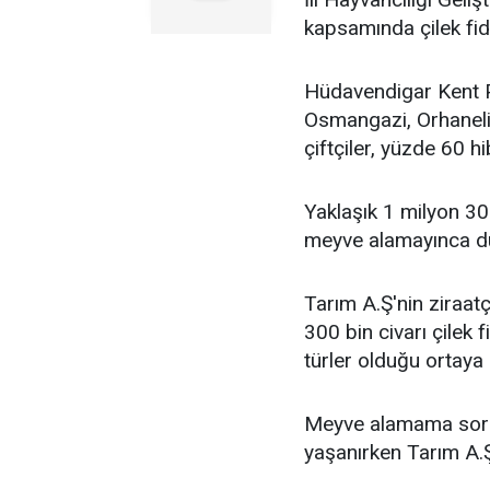
kapsamında çilek fide
Hüdavendigar Kent P
Osmangazi, Orhaneli, 
çiftçiler, yüzde 60 hib
Yaklaşık 1 milyon 300
meyve alamayınca du
Tarım A.Ş'nin ziraatç
300 bin civarı çilek 
türler olduğu ortaya ç
Meyve alamama sorun
yaşanırken Tarım A.Ş