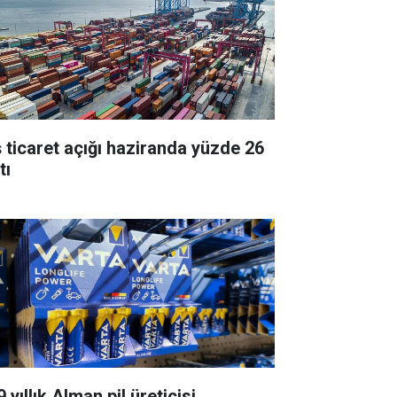
ş ticaret açığı haziranda yüzde 26
tı
 yıllık Alman pil üreticisi