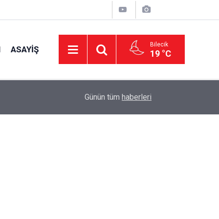
Bilecik
I
ASAYIŞ
19 °C
16:42
CHP Genel Başkan Yardımcısı Erbay: "Türkiye’ni
Günün tüm
haberleri