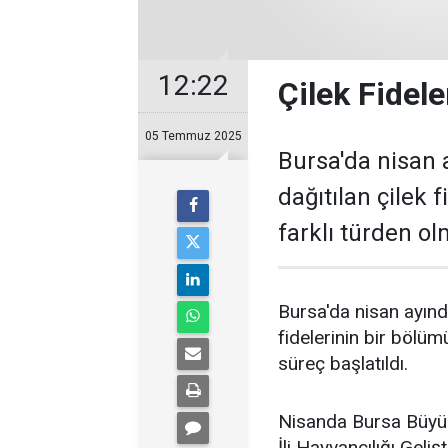
12:22
Çilek Fidele
05 Temmuz 2025
Bursa'da nisan a
dağıtılan çilek 
farklı türden ol
Bursa'da nisan ayında
fidelerinin bir bölüm
süreç başlatıldı.
Nisanda Bursa Büyük
İli Hayvancılığı Geli