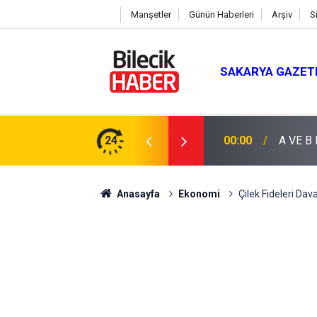
Manşetler
Günün Haberleri
Arşiv
S
SAKARYA GAZET
24
00:00
A VE B
Anasayfa
Ekonomi
Çilek Fideleri Dava