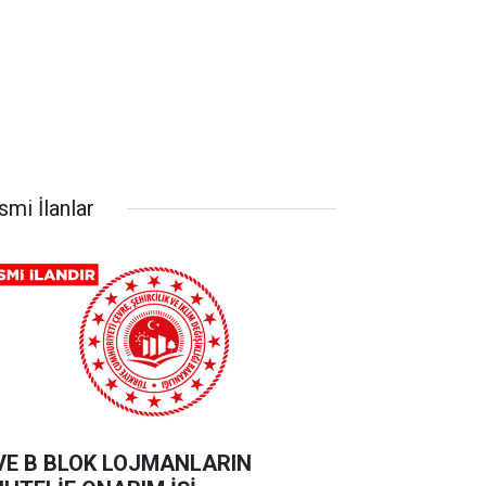
smi İlanlar
VE B BLOK LOJMANLARIN