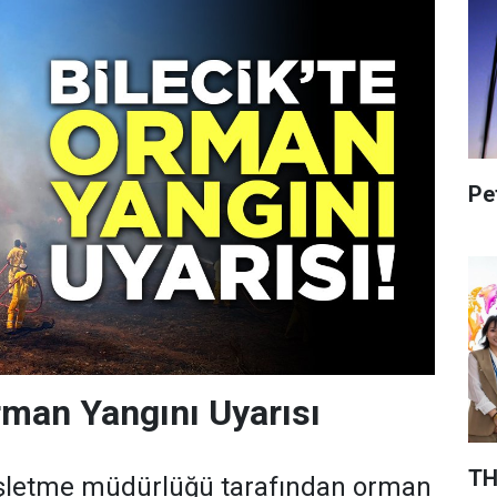
Pe
Orman Yangını Uyarısı
TH
işletme müdürlüğü tarafından orman