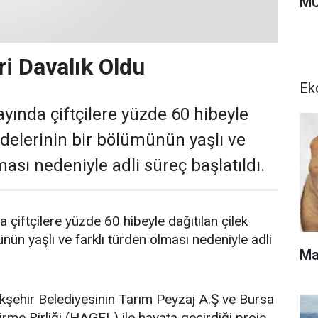
MU
ri Davalık Oldu
Ek
yında çiftçilere yüzde 60 hibeyle
fidelerinin bir bölümünün yaşlı ve
ması nedeniyle adli süreç başlatıldı.
 çiftçilere yüzde 60 hibeyle dağıtılan çilek
ünün yaşlı ve farklı türden olması nedeniyle adli
Ma
şehir Belediyesinin Tarım Peyzaj A.Ş ve Bursa
ştirme Birliği (HAGEL) ile hayata geçirdiği proje