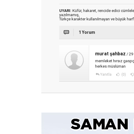
UYARI:
Küfür, hakaret, rencide edici cümleler 
yazılmamış,
Türkçe karakter kullanılmayan ve büyük har
1 Yorum
murat şahbaz
/ 29
memleket hırsız gaspçı
herkes müslüman
Yanıtla
(0)