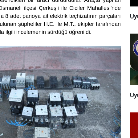
endikleri bir aracı durdurdular. Araçta yapılan
Osmaneli ilçesi Çerkeşli ile Ciciler Mahallesi'nde
Uy
a 8 adet panoya ait elektrik teçhizatının parçaları
bulunan şüpheliler H.E. ile M.T., ekipler tarafından
la ilgili incelemenin sürdüğü öğrenildi.
Uy