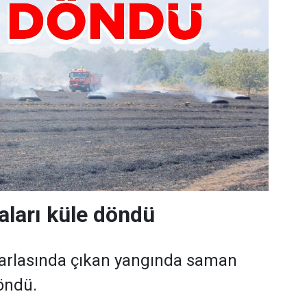
ları küle döndü
n tarlasında çıkan yangında saman
döndü.