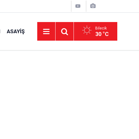
Bilecik
I
ASAYIŞ
30 °C