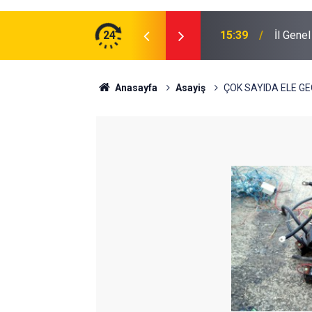
24
15:39
İl Gene
Anasayfa
Asayiş
ÇOK SAYIDA ELE GE