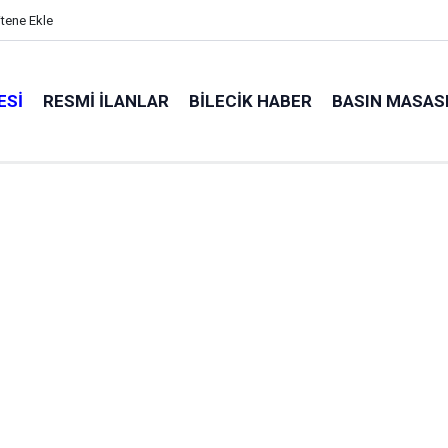
itene Ekle
ESI
RESMI İLANLAR
BILECIK HABER
BASIN MASAS