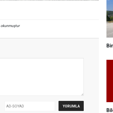
a okunmuştur
Bi
Bil