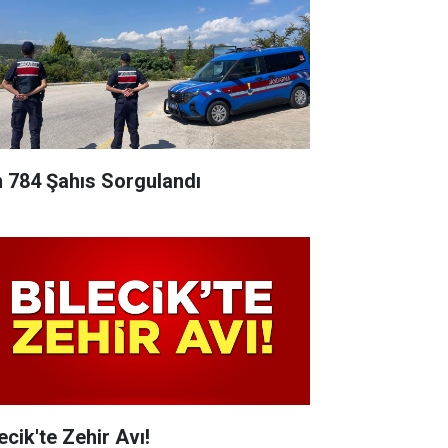
n 784 Şahıs Sorgulandı
ecik'te Zehir Avı!