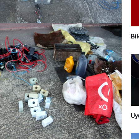
Bi
Uy