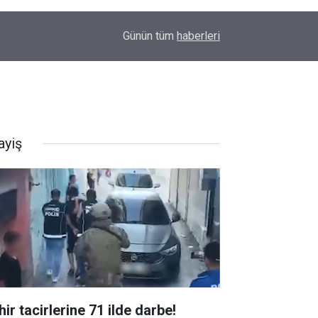
14:58
OEDAŞ Türkiye’yi temsil edecek
Günün tüm
haberleri
ayiş
ir tacirlerine 71 ilde darbe!