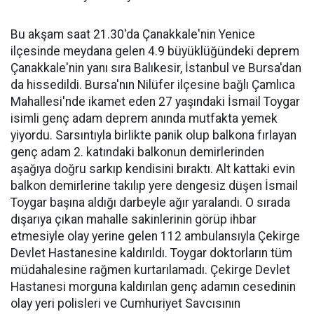
Bu akşam saat 21.30'da Çanakkale'nin Yenice
ilçesinde meydana gelen 4.9 büyüklüğündeki deprem
Çanakkale'nin yanı sıra Balıkesir, İstanbul ve Bursa'dan
da hissedildi. Bursa'nın Nilüfer ilçesine bağlı Çamlıca
Mahallesi'nde ikamet eden 27 yaşındaki İsmail Toygar
isimli genç adam deprem anında mutfakta yemek
yiyordu. Sarsıntıyla birlikte panik olup balkona fırlayan
genç adam 2. katındaki balkonun demirlerinden
aşağıya doğru sarkıp kendisini bıraktı. Alt kattaki evin
balkon demirlerine takılıp yere dengesiz düşen İsmail
Toygar başına aldığı darbeyle ağır yaralandı. O sırada
dışarıya çıkan mahalle sakinlerinin görüp ihbar
etmesiyle olay yerine gelen 112 ambulansıyla Çekirge
Devlet Hastanesine kaldırıldı. Toygar doktorların tüm
müdahalesine rağmen kurtarılamadı. Çekirge Devlet
Hastanesi morguna kaldırılan genç adamın cesedinin
olay yeri polisleri ve Cumhuriyet Savcısının