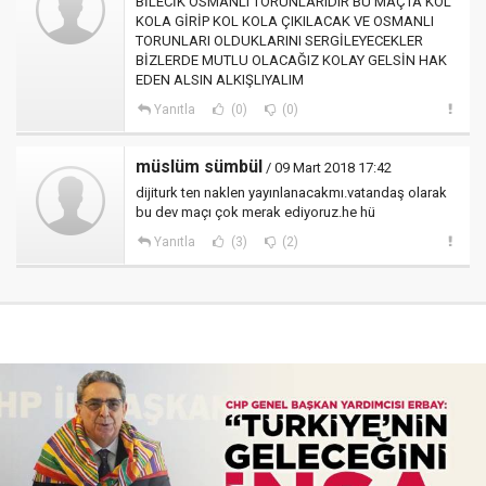
BİLECİK OSMANLI TORUNLARIDIR BU MAÇTA KOL
KOLA GİRİP KOL KOLA ÇIKILACAK VE OSMANLI
TORUNLARI OLDUKLARINI SERGİLEYECEKLER
BİZLERDE MUTLU OLACAĞIZ KOLAY GELSİN HAK
EDEN ALSIN ALKIŞLIYALIM
Yanıtla
(0)
(0)
müslüm sümbül
/ 09 Mart 2018 17:42
dijiturk ten naklen yayınlanacakmı.vatandaş olarak
bu dev maçı çok merak ediyoruz.he hü
Yanıtla
(3)
(2)