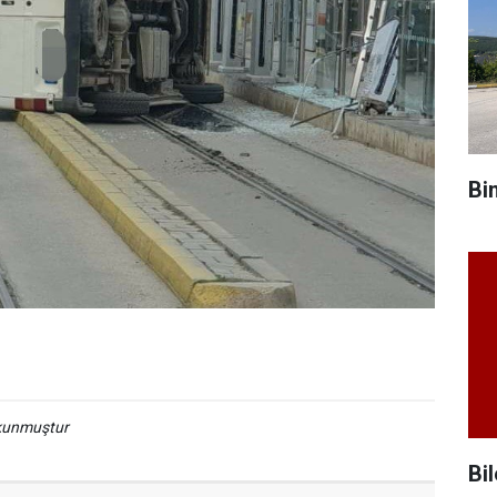
Bi
okunmuştur
Bil