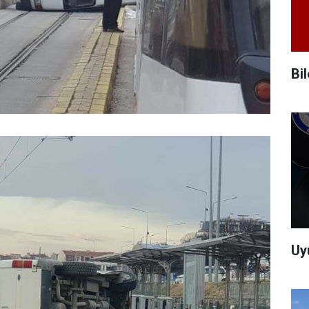
Bi
Uy