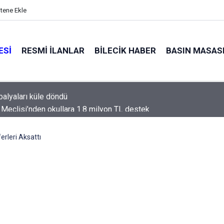
itene Ekle
ESI
RESMI İLANLAR
BILECIK HABER
BASIN MASAS
l Meclisi’nden okullara 1.8 milyon TL destek
erleri Aksattı