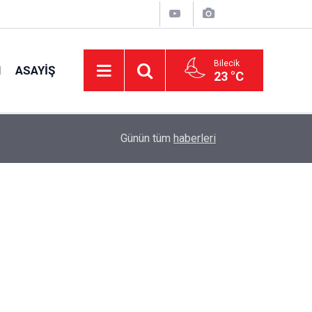
Bilecik
I
ASAYIŞ
23 °C
14:58
OEDAŞ Türkiye’yi temsil edecek
Günün tüm
haberleri