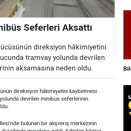
nibüs Seferleri Aksattı
rücüsünün direksiyon hâkimiyetini
ucunda tramvay yolunda devrilen
erinin aksamasına neden oldu.
Bil
sünün direksiyon hâkimiyetini kaybetmesi
olunda devrilen minibüs seferlerinin
ldu.
esi'nde bulunan bir alışveriş merkezinin
 durağında meydana geldi. Edinilen bilgiye