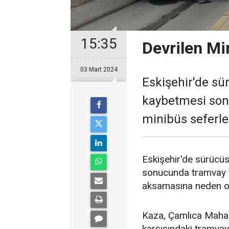
15:35
Devrilen Mi
03 Mart 2024
Eskişehir'de sü
kaybetmesi son
minibüs seferl
Eskişehir'de sürücü
sonucunda tramvay y
aksamasına neden o
Kaza, Çamlıca Mahall
karşısındaki tramvay