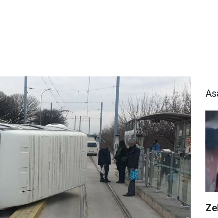
As
Zeh