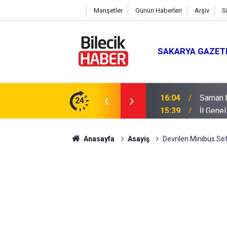
Manşetler
Günün Haberleri
Arşiv
S
SAKARYA GAZET
24
15:39
İl Gene
Anasayfa
Asayiş
Devrilen Minibüs Sef