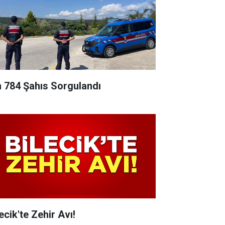
n 784 Şahıs Sorgulandı
ecik'te Zehir Avı!