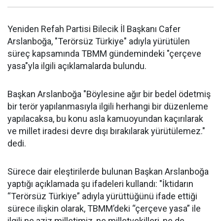
Yeniden Refah Partisi Bilecik İl Başkanı Cafer
Arslanboğa, "Terörsüz Türkiye" adıyla yürütülen
süreç kapsamında TBMM gündemindeki "çerçeve
yasa"yla ilgili açıklamalarda bulundu.
Başkan Arslanboğa "Böylesine ağır bir bedel ödetmiş
bir terör yapılanmasıyla ilgili herhangi bir düzenleme
yapılacaksa, bu konu asla kamuoyundan kaçırılarak
ve millet iradesi devre dışı bırakılarak yürütülemez."
dedi.
Sürece dair eleştirilerde bulunan Başkan Arslanboğa
yaptığı açıklamada şu ifadeleri kullandı: "İktidarın
“Terörsüz Türkiye” adıyla yürüttüğünü ifade ettiği
sürece ilişkin olarak, TBMM’deki “çerçeve yasa” ile
ilgili ne aziz milletimiz, ne milletvekilleri, ne de