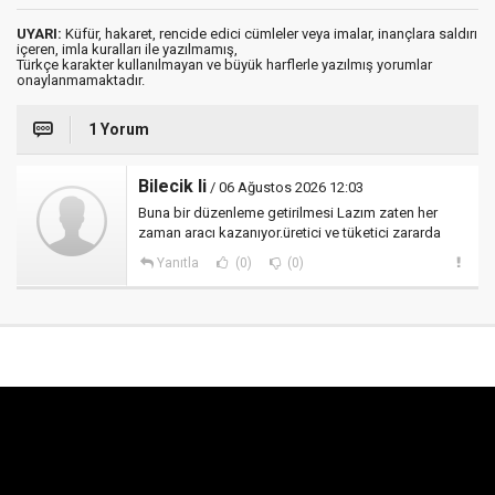
UYARI:
Küfür, hakaret, rencide edici cümleler veya imalar, inançlara saldırı
içeren, imla kuralları ile yazılmamış,
Türkçe karakter kullanılmayan ve büyük harflerle yazılmış yorumlar
onaylanmamaktadır.
1 Yorum
Bilecik li
/ 06 Ağustos 2026 12:03
Buna bir düzenleme getirilmesi Lazım zaten her
zaman aracı kazanıyor.üretici ve tüketici zararda
Yanıtla
(0)
(0)