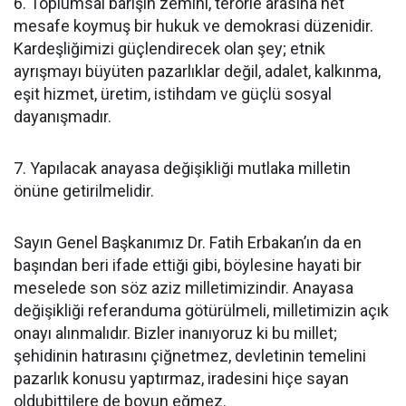
6. Toplumsal barışın zemini, terörle arasına net
mesafe koymuş bir hukuk ve demokrasi düzenidir.
Kardeşliğimizi güçlendirecek olan şey; etnik
ayrışmayı büyüten pazarlıklar değil, adalet, kalkınma,
eşit hizmet, üretim, istihdam ve güçlü sosyal
dayanışmadır.
7. Yapılacak anayasa değişikliği mutlaka milletin
önüne getirilmelidir.
Sayın Genel Başkanımız Dr. Fatih Erbakan’ın da en
başından beri ifade ettiği gibi, böylesine hayati bir
meselede son söz aziz milletimizindir. Anayasa
değişikliği referanduma götürülmeli, milletimizin açık
onayı alınmalıdır. Bizler inanıyoruz ki bu millet;
şehidinin hatırasını çiğnetmez, devletinin temelini
pazarlık konusu yaptırmaz, iradesini hiçe sayan
oldubittilere de boyun eğmez.