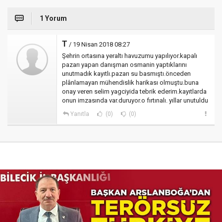
1 Yorum
T
/ 19 Nisan 2018 08:27
Şehrin ortasına yeraltı havuzumu yapılıyor.kapalı
pazarı yapan danışman osmanin yaptıklarını
unutmadık kayıtlı.pazarı su basmıştı.önceden
plânlamayan mühendislik harikası olmuştu.buna
onay veren selim yagciyida tebrik ederim.kayıtlarda
onun imzasında var.duruyor.o fırtınalı. yıllar unutuldu
Yanıtla
(0)
(0)