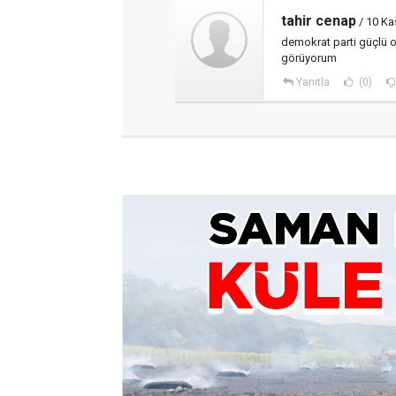
tahir cenap
/ 10 Ka
demokrat parti güçlü o
görüyorum
Yanıtla
(0)