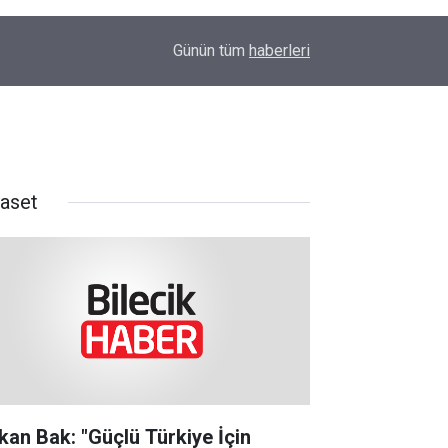
14:58
OEDAŞ Türkiye’yi temsil edecek
Günün tüm
haberleri
yaset
kan Bak: "Güçlü Türkiye İçin