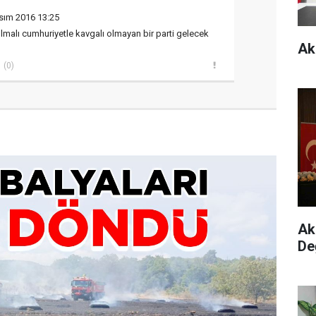
sım 2016 13:25
lmalı cumhuriyetle kavgalı olmayan bir parti gelecek
Ak
(0)
Ak 
De