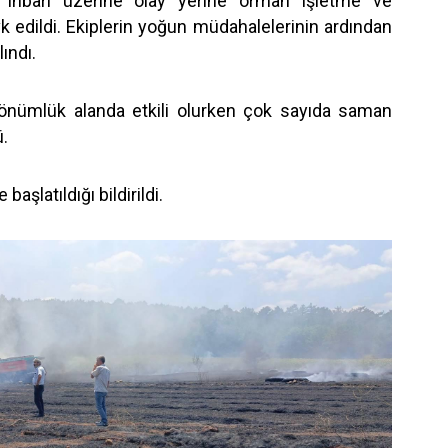
n ihbarı üzerine olay yerine orman işletme ve
k edildi. Ekiplerin yoğun müdahalelerinin ardından
lındı.
dönümlük alanda etkili olurken çok sayıda saman
ü.
başlatıldığı bildirildi.