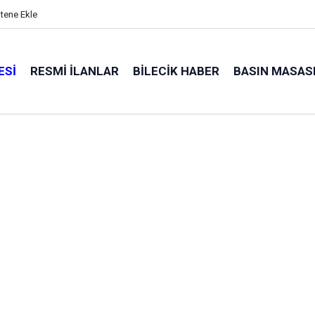
itene Ekle
ESI
RESMI İLANLAR
BILECIK HABER
BASIN MASAS