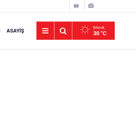
Bilecik
I
ASAYIŞ
30 °C