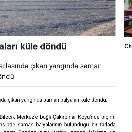
ları küle döndü
Chp
n tarlasında çıkan yangında saman
döndü.
sında çıkan yangında saman balyaları küle döndü.
, Bilecik Merkez’e bağlı Çakırpınar Köyü’nde biçimi
isinde saman balyalarının bulunduğu bir tarlada