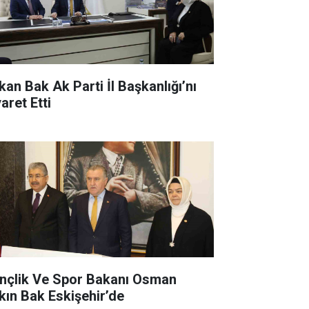
kan Bak Ak Parti İl Başkanlığı’nı
aret Etti
nçlik Ve Spor Bakanı Osman
kın Bak Eskişehir’de