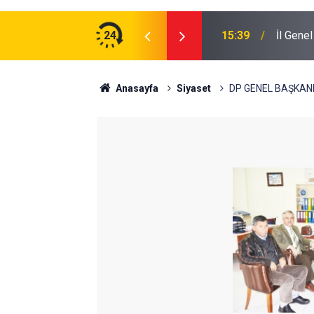
24
15:39
İl Gene
Anasayfa
Siyaset
DP GENEL BAŞKANI