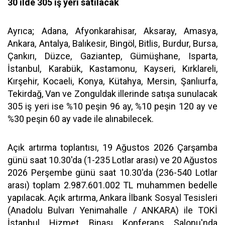
30 ilde 305 iş yeri satılacak
Ayrıca; Adana, Afyonkarahisar, Aksaray, Amasya,
Ankara, Antalya, Balıkesir, Bingöl, Bitlis, Burdur, Bursa,
Çankırı, Düzce, Gaziantep, Gümüşhane, Isparta,
İstanbul, Karabük, Kastamonu, Kayseri, Kırklareli,
Kırşehir, Kocaeli, Konya, Kütahya, Mersin, Şanlıurfa,
Tekirdağ, Van ve Zonguldak illerinde satışa sunulacak
305 iş yeri ise %10 peşin 96 ay, %10 peşin 120 ay ve
%30 peşin 60 ay vade ile alınabilecek.
Açık artırma toplantısı, 19 Ağustos 2026 Çarşamba
günü saat 10.30'da (1-235 Lotlar arası) ve 20 Ağustos
2026 Perşembe günü saat 10.30'da (236-540 Lotlar
arası) toplam 2.987.601.002 TL muhammen bedelle
yapılacak. Açık artırma, Ankara İlbank Sosyal Tesisleri
(Anadolu Bulvarı Yenimahalle / ANKARA) ile TOKİ
İstanbul Hizmet Binası Konferans Salonu'nda