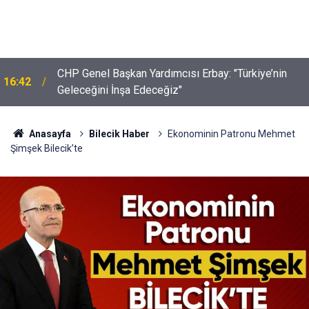
16:18
Söğüt Dijital Müzesi'nde Sona Doğru
Anasayfa
Bilecik Haber
Ekonominin Patronu Mehmet
Şimşek Bilecik’te