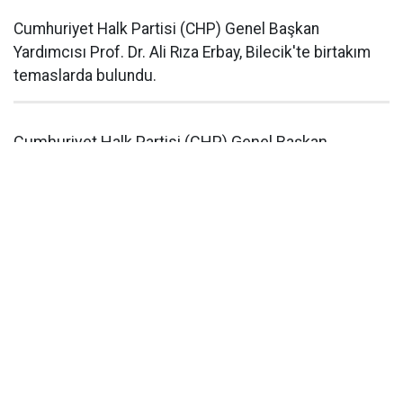
Cumhuriyet Halk Partisi (CHP) Genel Başkan
Yardımcısı Prof. Dr. Ali Rıza Erbay, Bilecik'te birtakım
temaslarda bulundu.
Cumhuriyet Halk Partisi (CHP) Genel Başkan
Yardımcısı Prof. Dr. Ali Rıza Erbay, Bilecik'te birtakım
temaslarda bulundu.
Genel Başkan Yardımcısı Erbay, CHP İl Başkanlığı'nda
İl Başkanı Kazım Yağmur ve partililerle bir araya geldi.
Erbay burada yaptığı konuşmada CHP'nin köklü bir
parti olduğunu vurgulayarak, partinin kuruluşundan bu
yana demokrasi, hukuk devleti, sosyal adalet ve tam
bağımsızlık ilkeleri doğrultusunda mücadele verdiğini
belirtti.