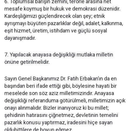
6. Toplumsal barışın zemini, terörle arasına net
mesafe koymuş bir hukuk ve demokrasi düzenidir.
Kardeşliğimizi güçlendirecek olan şey; etnik
ayrışmayı büyüten pazarlıklar değil, adalet, kalkınma,
eşit hizmet, üretim, istihdam ve güçlü sosyal
dayanışmadır.
7. Yapılacak anayasa değişikliği mutlaka milletin
önüne getirilmelidir.
Sayın Genel Başkanımız Dr. Fatih Erbakan’ın da en
başından beri ifade ettiği gibi, böylesine hayati bir
meselede son söz aziz milletimizindir. Anayasa
değişikliği referanduma götürülmeli, milletimizin açık
onayı alınmalıdır. Bizler inanıyoruz ki bu millet;
şehidinin hatırasını çiğnetmez, devletinin temelini
pazarlık konusu yaptırmaz, iradesini hiçe sayan
oldubittilere de boyun eğmez.