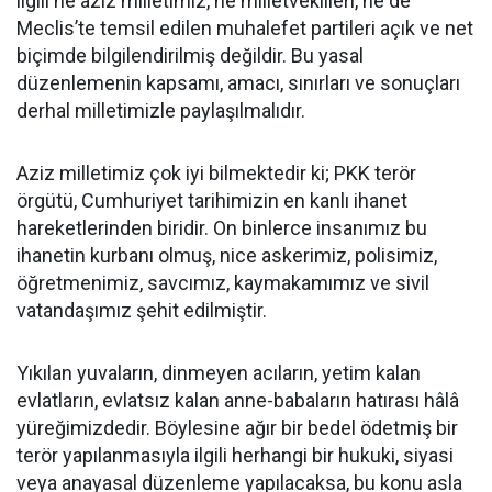
ilgili ne aziz milletimiz, ne milletvekilleri, ne de
Meclis’te temsil edilen muhalefet partileri açık ve net
biçimde bilgilendirilmiş değildir. Bu yasal
düzenlemenin kapsamı, amacı, sınırları ve sonuçları
derhal milletimizle paylaşılmalıdır.
Aziz milletimiz çok iyi bilmektedir ki; PKK terör
örgütü, Cumhuriyet tarihimizin en kanlı ihanet
hareketlerinden biridir. On binlerce insanımız bu
ihanetin kurbanı olmuş, nice askerimiz, polisimiz,
öğretmenimiz, savcımız, kaymakamımız ve sivil
vatandaşımız şehit edilmiştir.
Yıkılan yuvaların, dinmeyen acıların, yetim kalan
evlatların, evlatsız kalan anne-babaların hatırası hâlâ
yüreğimizdedir. Böylesine ağır bir bedel ödetmiş bir
terör yapılanmasıyla ilgili herhangi bir hukuki, siyasi
veya anayasal düzenleme yapılacaksa, bu konu asla