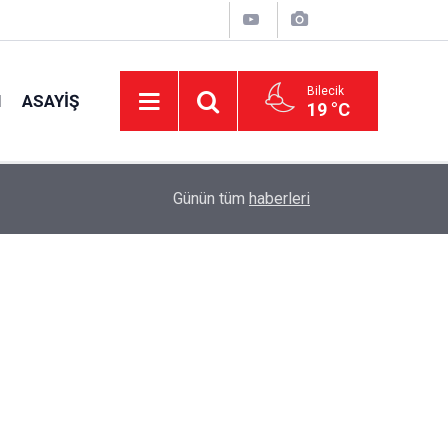
Bilecik
I
ASAYIŞ
19 °C
15:39
İl Genel Meclisi’nden okullara 1.8 milyon TL de
Günün tüm
haberleri