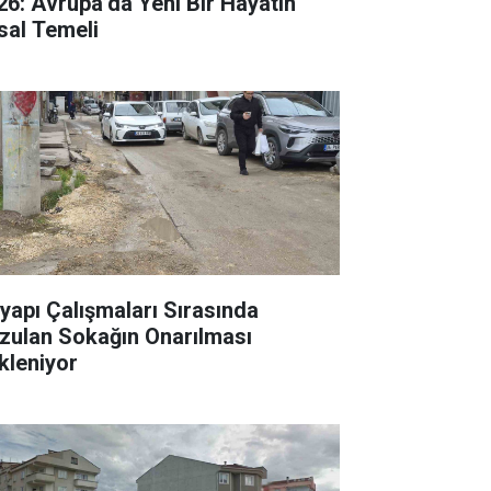
26: Avrupa’da Yeni Bir Hayatın
sal Temeli
tyapı Çalışmaları Sırasında
zulan Sokağın Onarılması
kleniyor