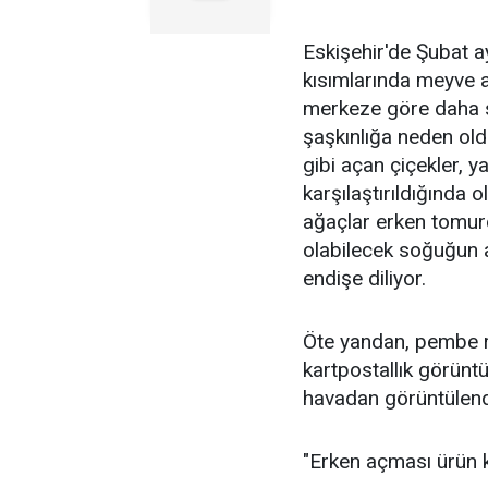
Eskişehir'de Şubat ay
kısımlarında meyve a
merkeze göre daha sı
şaşkınlığa neden old
gibi açan çiçekler, ya
karşılaştırıldığında
ağaçlar erken tomurc
olabilecek soğuğun
endişe diliyor.
Öte yandan, pembe r
kartpostallık görünt
havadan görüntülend
"Erken açması ürün 