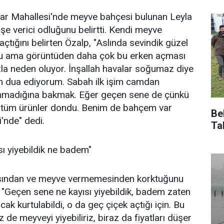
isar Mahallesi'nde meyve bahçesi bulunan Leyla
e verici odluğunu belirtti. Kendi meyve
açtığını belirten Özalp, "Aslında sevindik güzel
du ama görüntüden daha çok bu erken açması
la neden oluyor. İnşallah havalar soğumaz diye
m dua ediyorum. Sabah ilk işim camdan
onmadığına bakmak. Eğer geçen sene de çünkü
 tüm ürünler dondu. Benim de bahçem var
Be
'nde" dedi.
Ta
ı yiyebildik ne badem"
sından ve meyve vermemesinden korktuğunu
, "Geçen sene ne kayısı yiyebildik, badem zaten
cak kurtulabildi, o da geç çiçek açtığı için. Bu
de meyveyi yiyebiliriz, biraz da fiyatları düşer