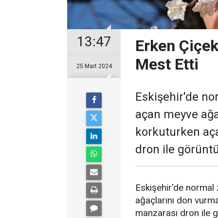
13:47
Erken Çiçek
Mest Etti
25 Mart 2024
Eskişehir'de n
açan meyve ağaç
korkuturken aça
dron ile görüntü
Eskişehir'de normal
ağaçlarını don vurma
manzarası dron ile g