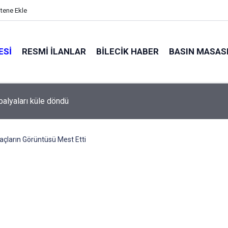
itene Ekle
ESI
RESMI İLANLAR
BILECIK HABER
BASIN MASAS
alyaları küle döndü
çların Görüntüsü Mest Etti