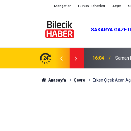
Manşetler
Günün Haberleri
Arşiv
S
SAKARYA GAZET
 Mevlit Programı
24
16:04
Saman b
Anasayfa
Çevre
Erken Çiçek Açan Ağa