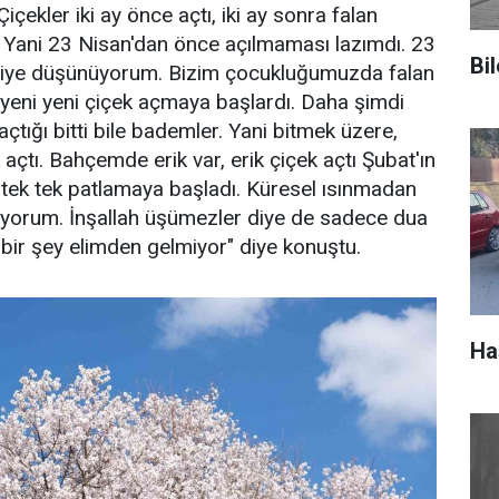
içekler iki ay önce açtı, iki ay sonra falan
 Yani 23 Nisan'dan önce açılmaması lazımdı. 23
Bil
diye düşünüyorum. Bizim çocukluğumuzda falan
yeni yeni çiçek açmaya başlardı. Daha şimdi
çtığı bitti bile bademler. Yani bitmek üzere,
k açtı. Bahçemde erik var, erik çiçek açtı Şubat'ın
tek tek patlamaya başladı. Küresel ısınmadan
üyorum. İnşallah üşümezler diye de sadece dua
bir şey elimden gelmiyor" diye konuştu.
Ha