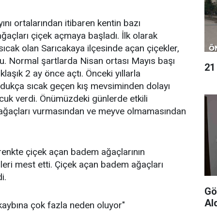
ını ortalarından itibaren kentin bazı
ğaçları çiçek açmaya başladı. İlk olarak
cak olan Sarıcakaya ilçesinde açan çiçekler,
u. Normal şartlarda Nisan ortası Mayıs başı
21
klaşık 2 ay önce açtı. Önceki yıllarla
 oldukça sıcak geçen kış mevsiminden dolayı
uk verdi. Önümüzdeki günlerde etkili
 ağaçları vurmasından ve meyve olmamasından
enkte çiçek açan badem ağaçlarının
üleri mest etti. Çiçek açan badem ağaçları
i.
Gön
Al
kaybına çok fazla neden oluyor"