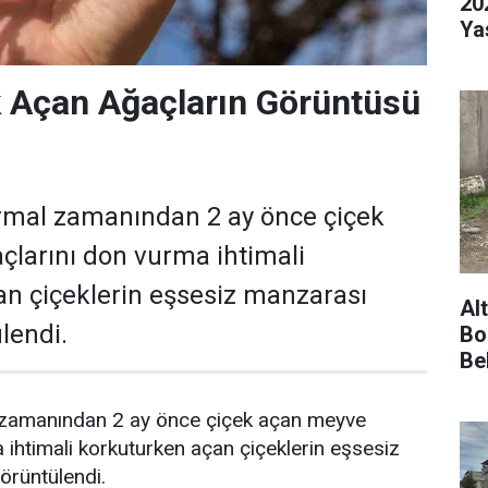
20
Ya
 Açan Ağaçların Görüntüsü
ormal zamanından 2 ay önce çiçek
larını don vurma ihtimali
n çiçeklerin eşsesiz manzarası
Al
lendi.
Bo
Be
 zamanından 2 ay önce çiçek açan meyve
 ihtimali korkuturken açan çiçeklerin eşsesiz
örüntülendi.