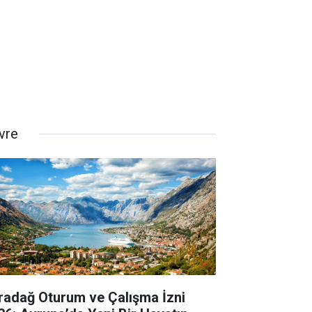
vre
radağ Oturum ve Çalışma İzni