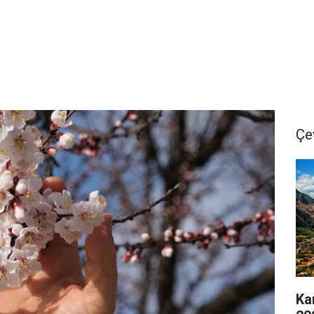
Çe
Ka