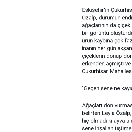
Eskişehir'in Çukurh
Özalp, durumun endiş
ağaçlarının da çiçek 
bir görüntü oluştur
ürün kaybına çok faz
inanın her gün akşa
çiçeklerin donup d
erkenden açmıştı ve
Çukurhisar Mahallesi
"Geçen sene ne kayıs
Ağaçları don vurma
belirten Leyla Özalp
hiç olmadı ki ayva an
sene inşallah üşümez 