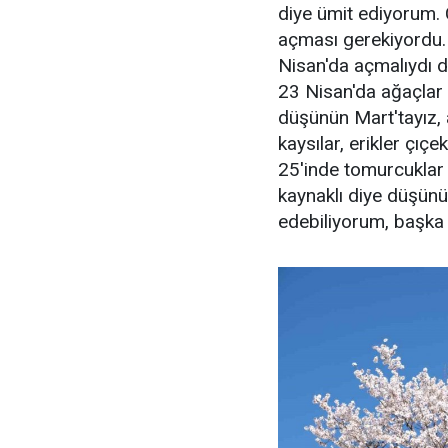
diye ümit ediyorum. Ç
açması gerekiyordu.
Nisan'da açmalıydı 
23 Nisan'da ağaçlar 
düşünün Mart'tayız, a
kaysılar, erikler çıçe
25'inde tomurcuklar 
kaynaklı diye düşün
edebiliyorum, başka 